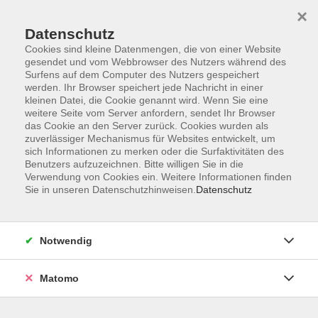
×
Datenschutz
Cookies sind kleine Datenmengen, die von einer Website
gesendet und vom Webbrowser des Nutzers während des
Surfens auf dem Computer des Nutzers gespeichert
Skip to main content
werden. Ihr Browser speichert jede Nachricht in einer
kleinen Datei, die Cookie genannt wird. Wenn Sie eine
weitere Seite vom Server anfordern, sendet Ihr Browser
Der Kurs konnte nicht gefunden werden.
das Cookie an den Server zurück. Cookies wurden als
zuverlässiger Mechanismus für Websites entwickelt, um
sich Informationen zu merken oder die Surfaktivitäten des
Benutzers aufzuzeichnen. Bitte willigen Sie in die
Verwendung von Cookies ein. Weitere Informationen finden
Sie in unseren Datenschutzhinweisen.
Datenschutz
Barrierefreiheit
Lage & Routenplan
Impressum
Notwendig
AGB
Datenschutzerklärung
Matomo
Widerruf