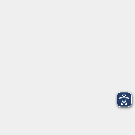
Servicezeiten
Grafing
Griesstr. 27, 85567 Grafing
Montag
09:30 - 12:30
Dienstag
09:30 - 12:30
Mittwoch
09:30 - 12:30
Donnerstag
09:30 - 12:30
Ebersberg
Dr.-Wintrich-Str. 3, 85560 Ebersberg
Montag
09:30 - 12:30
Dienstag
09:30 - 12:30
Donnerstag
09:30 - 12:00
16:00 - 18:00