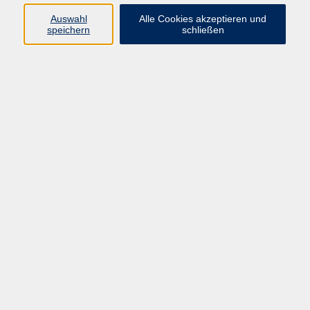
Auswahl
Alle Cookies akzeptieren und
Programm
speichern
schließen
vhs Online-Kurse
Gesellschaft, Politik
Kultur
Gesundheit
Sprachen
Beruf, IT
junge vhs
Kurse für Ältere
Schwerpunkt
Vortragskarte
Kursleitende