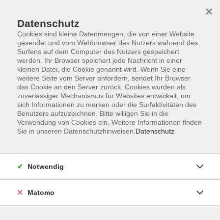
×
Datenschutz
Cookies sind kleine Datenmengen, die von einer Website
gesendet und vom Webbrowser des Nutzers während des
Surfens auf dem Computer des Nutzers gespeichert
Skip to main content
werden. Ihr Browser speichert jede Nachricht in einer
kleinen Datei, die Cookie genannt wird. Wenn Sie eine
weitere Seite vom Server anfordern, sendet Ihr Browser
Der Kurs konnte nicht gefunden werden.
das Cookie an den Server zurück. Cookies wurden als
zuverlässiger Mechanismus für Websites entwickelt, um
sich Informationen zu merken oder die Surfaktivitäten des
Benutzers aufzuzeichnen. Bitte willigen Sie in die
Verwendung von Cookies ein. Weitere Informationen finden
Sie in unseren Datenschutzhinweisen.
Datenschutz
Barrierefreiheit
Lage & Routenplan
Impressum
Notwendig
AGB
Datenschutzerklärung
Matomo
Widerruf