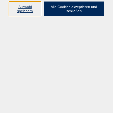
Auswahl
Alle Cookies akzeptieren und
Programm
speichern
schließen
vhs Online-Kurse
Gesellschaft, Politik
Kultur
Gesundheit
Sprachen
Beruf, IT
junge vhs
Kurse für Ältere
Schwerpunkt
Vortragskarte
Kursleitende