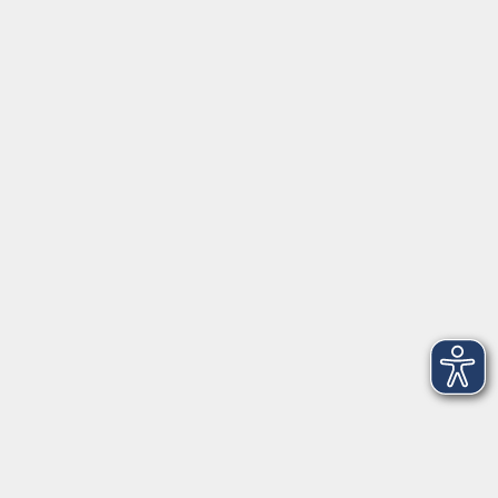
Servicezeiten
Grafing
Griesstr. 27, 85567 Grafing
Montag
09:30 - 12:30
Dienstag
09:30 - 12:30
Mittwoch
09:30 - 12:30
Donnerstag
09:30 - 12:30
Ebersberg
Dr.-Wintrich-Str. 3, 85560 Ebersberg
Montag
09:30 - 12:30
Dienstag
09:30 - 12:30
Donnerstag
09:30 - 12:00
16:00 - 18:00