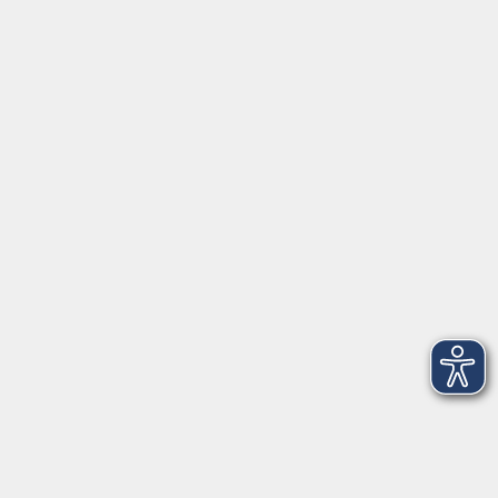
Servicezeiten
Grafing
Griesstr. 27, 85567 Grafing
Montag
09:30 - 12:30
Dienstag
09:30 - 12:30
Mittwoch
09:30 - 12:30
Donnerstag
09:30 - 12:30
Ebersberg
Dr.-Wintrich-Str. 3, 85560 Ebersberg
Montag
09:30 - 12:30
Dienstag
09:30 - 12:30
Donnerstag
09:30 - 12:00
16:00 - 18:00