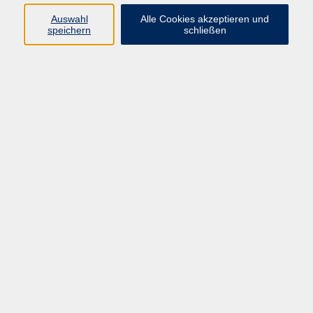
Auswahl
Alle Cookies akzeptieren und
Programm
speichern
schließen
vhs Online-Kurse
Gesellschaft, Politik
Kultur
Gesundheit
Sprachen
Beruf, IT
junge vhs
Kurse für Ältere
Schwerpunkt
Vortragskarte
Kursleitende