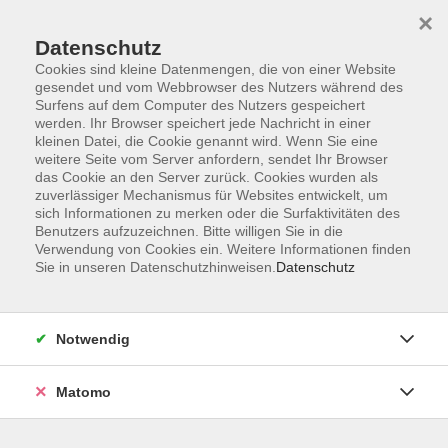
×
Datenschutz
Cookies sind kleine Datenmengen, die von einer Website
gesendet und vom Webbrowser des Nutzers während des
Surfens auf dem Computer des Nutzers gespeichert
Skip to main content
werden. Ihr Browser speichert jede Nachricht in einer
kleinen Datei, die Cookie genannt wird. Wenn Sie eine
weitere Seite vom Server anfordern, sendet Ihr Browser
Der Kurs konnte nicht gefunden werden.
das Cookie an den Server zurück. Cookies wurden als
zuverlässiger Mechanismus für Websites entwickelt, um
sich Informationen zu merken oder die Surfaktivitäten des
Benutzers aufzuzeichnen. Bitte willigen Sie in die
Verwendung von Cookies ein. Weitere Informationen finden
Sie in unseren Datenschutzhinweisen.
Datenschutz
Barrierefreiheit
Lage & Routenplan
Impressum
Notwendig
AGB
Datenschutzerklärung
Matomo
Widerruf