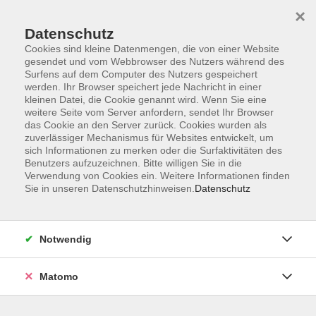
×
Datenschutz
Cookies sind kleine Datenmengen, die von einer Website
gesendet und vom Webbrowser des Nutzers während des
Surfens auf dem Computer des Nutzers gespeichert
Skip to main content
werden. Ihr Browser speichert jede Nachricht in einer
kleinen Datei, die Cookie genannt wird. Wenn Sie eine
weitere Seite vom Server anfordern, sendet Ihr Browser
Der Kurs konnte nicht gefunden werden.
das Cookie an den Server zurück. Cookies wurden als
zuverlässiger Mechanismus für Websites entwickelt, um
sich Informationen zu merken oder die Surfaktivitäten des
Benutzers aufzuzeichnen. Bitte willigen Sie in die
Verwendung von Cookies ein. Weitere Informationen finden
Sie in unseren Datenschutzhinweisen.
Datenschutz
Barrierefreiheit
Lage & Routenplan
Impressum
Notwendig
AGB
Datenschutzerklärung
Matomo
Widerruf