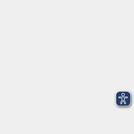
Servicezeiten
Grafing
Griesstr. 27, 85567 Grafing
Montag
09:30 - 12:30
Dienstag
09:30 - 12:30
Mittwoch
09:30 - 12:30
Donnerstag
09:30 - 12:30
Ebersberg
Dr.-Wintrich-Str. 3, 85560 Ebersberg
Montag
09:30 - 12:30
Dienstag
09:30 - 12:30
Donnerstag
09:30 - 12:00
16:00 - 18:00