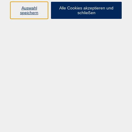
Auswahl
Alle Cookies akzeptieren und
Programm
speichern
schließen
vhs Online-Kurse
Gesellschaft, Politik
Kultur
Gesundheit
Sprachen
Beruf, IT
junge vhs
Kurse für Ältere
Schwerpunkt
Vortragskarte
Kursleitende