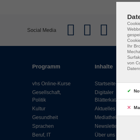
Dat
Cookie
Webbr
Social Media
gespei
Cookie
Ihr Br
Mechan
Surfak
von Co
Programm
Inhalte
Daten
vhs Online-Kurse
Startseite
No
Gesellschaft,
Digitaler
Politik
Blätterkatalog
Ma
Kultur
Aktuelles
Gesundheit
Mediathek
Sprachen
Newsletter
Beruf, IT
Über uns