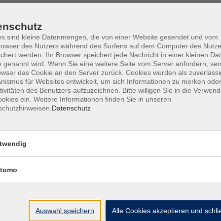
enschutz
s sind kleine Datenmengen, die von einer Website gesendet und vom
owser des Nutzers während des Surfens auf dem Computer des Nutze
Barrierefreiheit
Lage & Routenplan
I
chert werden. Ihr Browser speichert jede Nachricht in einer kleinen Dat
 genannt wird. Wenn Sie eine weitere Seite vom Server anfordern, se
owser das Cookie an den Server zurück. Cookies wurden als zuverlässi
ismus für Websites entwickelt, um sich Informationen zu merken oder
tivitäten des Benutzers aufzuzeichnen. Bitte willigen Sie in die Verwen
okies ein. Weitere Informationen finden Sie in unseren
Volkshochschule Ebersberger Land im
schutzhinweisen.
Datenschutz
Zweckverband Kommunale Bildung
Griesstr. 27
twendig
85567 Grafing
tomo
info@vhs-ebersberger-land.de
Tel: 08092 8195-0
Auswahl speichern
Alle Cookies akzeptieren und schl