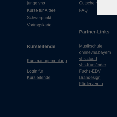
junge vhs
Gutschein
Kurse für Ältere
FAQ
Schwerpunkt
Vortragskarte
Partner-Links
Kursleitende
Musikschule
onlinevhs.bayern
vhs.cloud
Kursmanagementapp
vhs-Kursfinder
Login für
Fuchs-EDV
Kursleitende
Brandesign
Förderverein