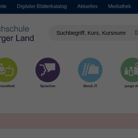
eite
Digitaler Blätterkatalog
Aktuelles
Mediathek
sundheit
Sprachen
Beruf, IT
junge v