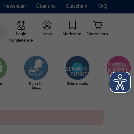
Newsletter
Über uns
Gutschein
FAQ
Login
Login
Merkzettel
Warenkorb
Kursleitende
hs
Kurse für
Schwerpunkt
Vortragskarte
Ältere