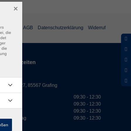
×
rs
mpressum
AGB
Datenschutzerklärung
Widerruf
ei, die
ndet
ger
 die
dung
Servicezeiten
Grafing
Griesstr. 27, 85567 Grafing
Montag
09:30 - 12:30
Dienstag
09:30 - 12:30
Mittwoch
09:30 - 12:30
Donnerstag
09:30 - 12:30
ießen