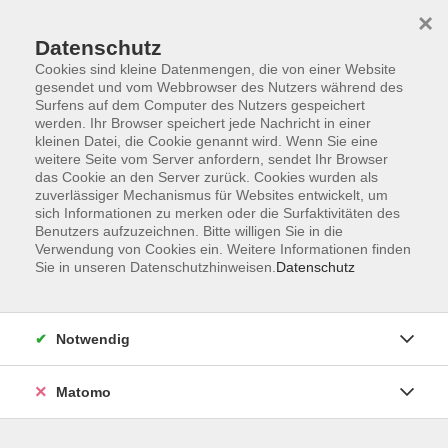
×
Datenschutz
Cookies sind kleine Datenmengen, die von einer Website
gesendet und vom Webbrowser des Nutzers während des
Surfens auf dem Computer des Nutzers gespeichert
Skip to main content
werden. Ihr Browser speichert jede Nachricht in einer
kleinen Datei, die Cookie genannt wird. Wenn Sie eine
weitere Seite vom Server anfordern, sendet Ihr Browser
Der Kurs konnte nicht gefunden werden.
das Cookie an den Server zurück. Cookies wurden als
zuverlässiger Mechanismus für Websites entwickelt, um
sich Informationen zu merken oder die Surfaktivitäten des
Benutzers aufzuzeichnen. Bitte willigen Sie in die
Verwendung von Cookies ein. Weitere Informationen finden
Sie in unseren Datenschutzhinweisen.
Datenschutz
Barrierefreiheit
Lage & Routenplan
Impressum
Notwendig
AGB
Datenschutzerklärung
Matomo
Widerruf