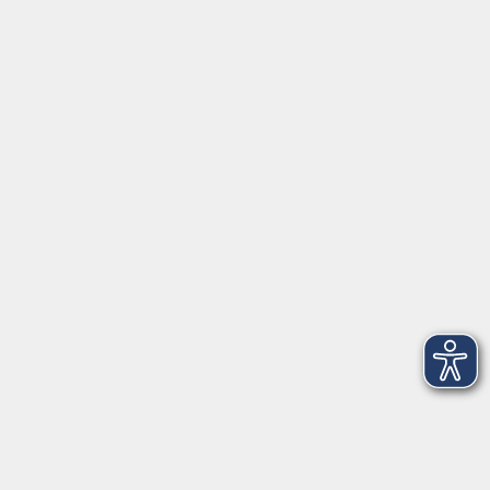
Servicezeiten
Grafing
Griesstr. 27, 85567 Grafing
Montag
09:30 - 12:30
Dienstag
09:30 - 12:30
Mittwoch
09:30 - 12:30
Donnerstag
09:30 - 12:30
Ebersberg
Dr.-Wintrich-Str. 3, 85560 Ebersberg
Montag
09:30 - 12:30
Dienstag
09:30 - 12:30
Donnerstag
09:30 - 12:00
16:00 - 18:00