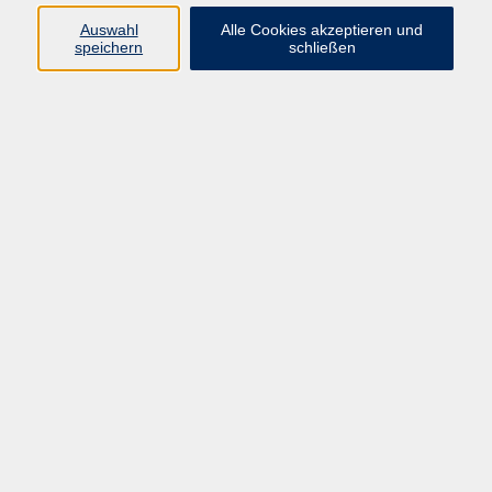
Auswahl
Alle Cookies akzeptieren und
Programm
speichern
schließen
vhs Online-Kurse
Gesellschaft, Politik
Kultur
Gesundheit
Sprachen
Beruf, IT
junge vhs
Kurse für Ältere
Schwerpunkt
Vortragskarte
Kursleitende