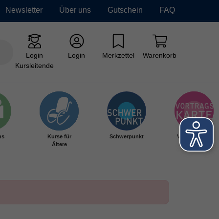
Newsletter
Über uns
Gutschein
FAQ
Login
Login
Merkzettel
Warenkorb
Kursleitende
hs
Kurse für
Schwerpunkt
Vortragskarte
Ältere