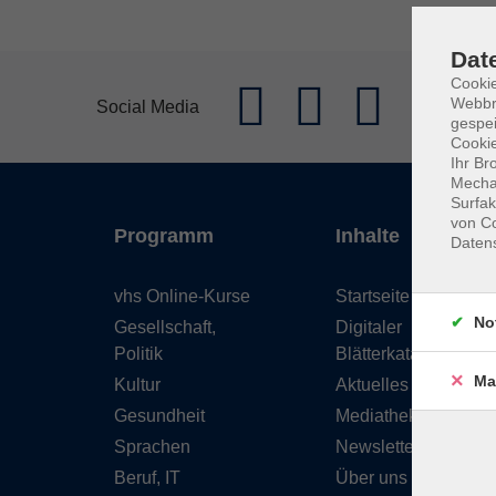
Dat
Cookie
Webbr
Social Media
gespei
Cookie
Ihr Br
Mechan
Surfak
von Co
Programm
Inhalte
Daten
vhs Online-Kurse
Startseite
No
Gesellschaft,
Digitaler
Politik
Blätterkatalog
Ma
Kultur
Aktuelles
Gesundheit
Mediathek
Sprachen
Newsletter
Beruf, IT
Über uns