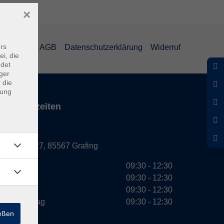
×
rs
mpressum
AGB
Datenschutzerklärung
Widerruf
ei, die
ndet
ger
 die
dung
Servicezeiten
Grafing
Griesstr. 27, 85567 Grafing
Montag
09:30 - 12:30
Dienstag
09:30 - 12:30
Mittwoch
09:30 - 12:30
Donnerstag
09:30 - 12:30
ießen