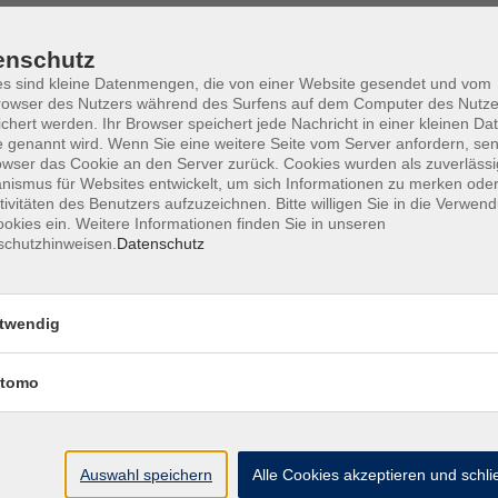
enschutz
s sind kleine Datenmengen, die von einer Website gesendet und vom
owser des Nutzers während des Surfens auf dem Computer des Nutze
Barrierefreiheit
Lage & Routenplan
I
chert werden. Ihr Browser speichert jede Nachricht in einer kleinen Dat
 genannt wird. Wenn Sie eine weitere Seite vom Server anfordern, se
owser das Cookie an den Server zurück. Cookies wurden als zuverlässi
ismus für Websites entwickelt, um sich Informationen zu merken oder
tivitäten des Benutzers aufzuzeichnen. Bitte willigen Sie in die Verwen
okies ein. Weitere Informationen finden Sie in unseren
Volkshochschule Ebersberger Land im
schutzhinweisen.
Datenschutz
Zweckverband Kommunale Bildung
Griesstr. 27
twendig
85567 Grafing
tomo
info@vhs-ebersberger-land.de
Tel: 08092 8195-0
Auswahl speichern
Alle Cookies akzeptieren und schl