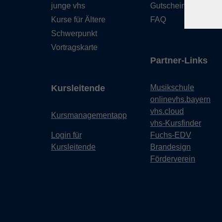
junge vhs
Gutschein
Kurse für Ältere
FAQ
Schwerpunkt
Vortragskarte
Partner-Links
Kursleitende
Musikschule
onlinevhs.bayern
vhs.cloud
Kursmanagementapp
vhs-Kursfinder
Login für
Fuchs-EDV
Kursleitende
Brandesign
Förderverein