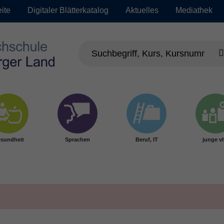
eite
Digitaler Blätterkatalog
Aktuelles
Mediathek
sundheit
Sprachen
Beruf, IT
junge v