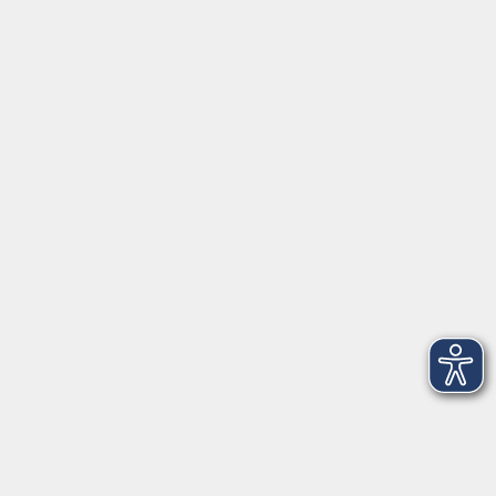
Servicezeiten
Grafing
Griesstr. 27, 85567 Grafing
Montag
09:30 - 12:30
Dienstag
09:30 - 12:30
Mittwoch
09:30 - 12:30
Donnerstag
09:30 - 12:30
Ebersberg
Dr.-Wintrich-Str. 3, 85560 Ebersberg
Montag
09:30 - 12:30
Dienstag
09:30 - 12:30
Donnerstag
09:30 - 12:00
16:00 - 18:00