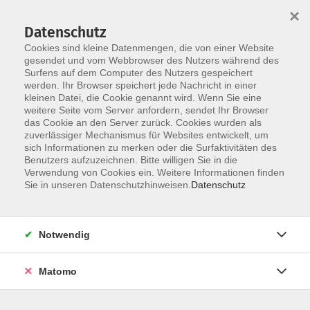
×
Datenschutz
Cookies sind kleine Datenmengen, die von einer Website
gesendet und vom Webbrowser des Nutzers während des
Surfens auf dem Computer des Nutzers gespeichert
Skip to main content
werden. Ihr Browser speichert jede Nachricht in einer
kleinen Datei, die Cookie genannt wird. Wenn Sie eine
weitere Seite vom Server anfordern, sendet Ihr Browser
Der Kurs konnte nicht gefunden werden.
das Cookie an den Server zurück. Cookies wurden als
zuverlässiger Mechanismus für Websites entwickelt, um
sich Informationen zu merken oder die Surfaktivitäten des
Benutzers aufzuzeichnen. Bitte willigen Sie in die
Verwendung von Cookies ein. Weitere Informationen finden
Barrierefreiheit
Sie in unseren Datenschutzhinweisen.
Datenschutz
Lage & Routenplan
Impressum
Notwendig
AGB
Datenschutzerklärung
Matomo
Widerruf