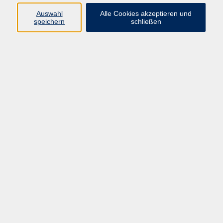
Auswahl
Alle Cookies akzeptieren und
Programm
speichern
schließen
vhs Online-Kurse
Gesellschaft, Politik
Kultur
Gesundheit
Sprachen
Beruf, IT
junge vhs
Kurse für Ältere
Schwerpunkt
Vortragskarte
Kursleitende