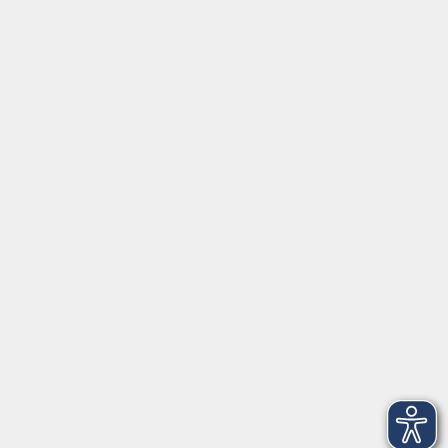
Griesstr. 27
85567 Grafing
info@vhs-ebersberger-land.de
Tel: 08092 8195-0
Servicezeiten
Grafing
Griesstr. 27, 85567 Grafing
Montag
09:30 - 12:30
Dienstag
09:30 - 12:30
Mittwoch
09:30 - 12:30
Donnerstag
09:30 - 12:30
Ebersberg
Dr.-Wintrich-Str. 3, 85560 Ebersberg