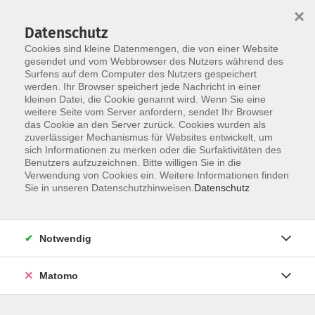
×
Datenschutz
Cookies sind kleine Datenmengen, die von einer Website
gesendet und vom Webbrowser des Nutzers während des
Surfens auf dem Computer des Nutzers gespeichert
Skip to main content
You are here:
werden. Ihr Browser speichert jede Nachricht in einer
Informationen für Geflüchtete aus der Ukraine
kleinen Datei, die Cookie genannt wird. Wenn Sie eine
weitere Seite vom Server anfordern, sendet Ihr Browser
das Cookie an den Server zurück. Cookies wurden als
Informationen für Geflüchtete aus der
zuverlässiger Mechanismus für Websites entwickelt, um
sich Informationen zu merken oder die Surfaktivitäten des
Ukraine
Benutzers aufzuzeichnen. Bitte willigen Sie in die
Verwendung von Cookies ein. Weitere Informationen finden
Sie in unseren Datenschutzhinweisen.
Datenschutz
Informationen des Landratsamts Ebersberg für
Geflüchtete aus der Ukraine.
Notwendig
Barrierefreiheit
Matomo
Lage & Routenplan
Impressum