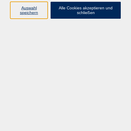
Widerruf
Auswahl
Alle Cookies akzeptieren und
speichern
schließen
Programm
vhs Online-Kurse
Gesellschaft, Politik
Kultur
Gesundheit
Sprachen
Beruf, IT
junge vhs
Kurse für Ältere
Schwerpunkt
Vortragskarte
Kursleitende