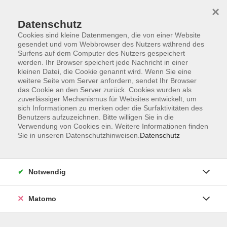
×
Datenschutz
Cookies sind kleine Datenmengen, die von einer Website
gesendet und vom Webbrowser des Nutzers während des
Surfens auf dem Computer des Nutzers gespeichert
Skip to main content
You are here:
werden. Ihr Browser speichert jede Nachricht in einer
Über uns
Unsere Dozierenden
kleinen Datei, die Cookie genannt wird. Wenn Sie eine
weitere Seite vom Server anfordern, sendet Ihr Browser
das Cookie an den Server zurück. Cookies wurden als
zuverlässiger Mechanismus für Websites entwickelt, um
Der Dozent konnte leider nicht gefunden werden
sich Informationen zu merken oder die Surfaktivitäten des
Benutzers aufzuzeichnen. Bitte willigen Sie in die
Verwendung von Cookies ein. Weitere Informationen finden
Sie in unseren Datenschutzhinweisen.
Datenschutz
Barrierefreiheit
Notwendig
Lage & Routenplan
Impressum
Matomo
AGB
Datenschutzerklärung