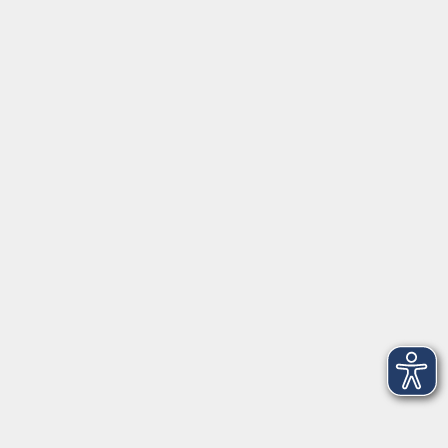
info@vhs-ebersberger-land.de
Tel: 08092 8195-0
Servicezeiten
Grafing
Griesstr. 27, 85567 Grafing
Montag
09:30 - 12:30
Dienstag
09:30 - 12:30
Mittwoch
09:30 - 12:30
Donnerstag
09:30 - 12:30
Ebersberg
Dr.-Wintrich-Str. 3, 85560 Ebersberg
Montag
09:30 - 12:30
Dienstag
09:30 - 12:30