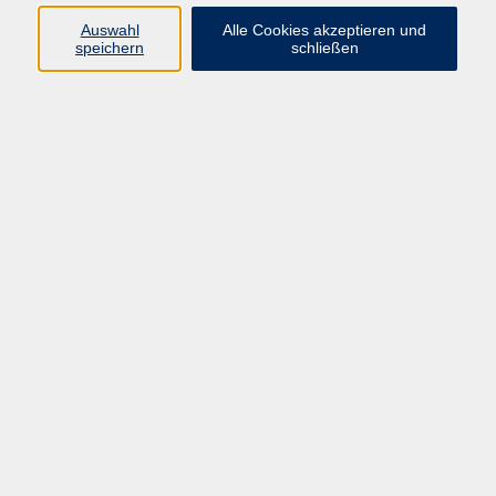
Auswahl
Alle Cookies akzeptieren und
Programm
speichern
schließen
vhs Online-Kurse
Gesellschaft, Politik
Kultur
Gesundheit
Sprachen
Beruf, IT
junge vhs
Kurse für Ältere
Schwerpunkt
Vortragskarte
Kursleitende