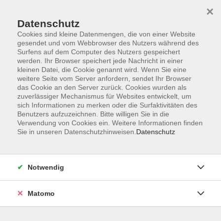
×
Datenschutz
Cookies sind kleine Datenmengen, die von einer Website
gesendet und vom Webbrowser des Nutzers während des
Surfens auf dem Computer des Nutzers gespeichert
Skip to main content
werden. Ihr Browser speichert jede Nachricht in einer
kleinen Datei, die Cookie genannt wird. Wenn Sie eine
weitere Seite vom Server anfordern, sendet Ihr Browser
Der Kurs konnte nicht gefunden werden.
das Cookie an den Server zurück. Cookies wurden als
zuverlässiger Mechanismus für Websites entwickelt, um
sich Informationen zu merken oder die Surfaktivitäten des
Benutzers aufzuzeichnen. Bitte willigen Sie in die
Verwendung von Cookies ein. Weitere Informationen finden
Sie in unseren Datenschutzhinweisen.
Datenschutz
Barrierefreiheit
Lage & Routenplan
Impressum
Notwendig
AGB
Datenschutzerklärung
Matomo
Widerruf