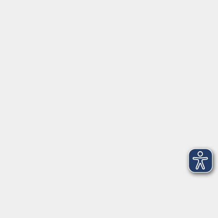
Servicezeiten
Grafing
Griesstr. 27, 85567 Grafing
Montag
09:30 - 12:30
Dienstag
09:30 - 12:30
Mittwoch
09:30 - 12:30
Donnerstag
09:30 - 12:30
Ebersberg
Dr.-Wintrich-Str. 3, 85560 Ebersberg
Montag
09:30 - 12:30
Dienstag
09:30 - 12:30
Donnerstag
09:30 - 12:00
16:00 - 18:00