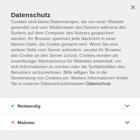
×
Datenschutz
Cookies sind kleine Datenmengen, die von einer Website
gesendet und vom Webbrowser des Nutzers während des
Surfens auf dem Computer des Nutzers gespeichert
Skip to main content
werden. Ihr Browser speichert jede Nachricht in einer
kleinen Datei, die Cookie genannt wird. Wenn Sie eine
weitere Seite vom Server anfordern, sendet Ihr Browser
Der Kurs konnte nicht gefunden werden.
das Cookie an den Server zurück. Cookies wurden als
zuverlässiger Mechanismus für Websites entwickelt, um
sich Informationen zu merken oder die Surfaktivitäten des
Benutzers aufzuzeichnen. Bitte willigen Sie in die
Verwendung von Cookies ein. Weitere Informationen finden
Sie in unseren Datenschutzhinweisen.
Datenschutz
Barrierefreiheit
Lage & Routenplan
Impressum
Notwendig
AGB
Datenschutzerklärung
Matomo
Widerruf