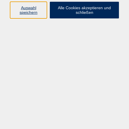
Auswahl
Alle Cookies akzeptieren und
Programm
speichern
schließen
vhs Online-Kurse
Gesellschaft, Politik
Kultur
Gesundheit
Sprachen
Beruf, IT
junge vhs
Kurse für Ältere
Schwerpunkt
Vortragskarte
Kursleitende