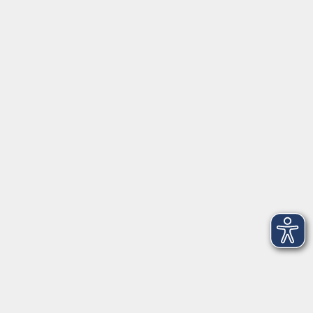
Servicezeiten
Grafing
Griesstr. 27, 85567 Grafing
Montag
09:30 - 12:30
Dienstag
09:30 - 12:30
Mittwoch
09:30 - 12:30
Donnerstag
09:30 - 12:30
Ebersberg
Dr.-Wintrich-Str. 3, 85560 Ebersberg
Montag
09:30 - 12:30
Dienstag
09:30 - 12:30
Donnerstag
09:30 - 12:00
16:00 - 18:00