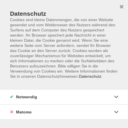
×
Datenschutz
Cookies sind kleine Datenmengen, die von einer Website
gesendet und vom Webbrowser des Nutzers während des
Surfens auf dem Computer des Nutzers gespeichert
Skip to main content
werden. Ihr Browser speichert jede Nachricht in einer
kleinen Datei, die Cookie genannt wird. Wenn Sie eine
weitere Seite vom Server anfordern, sendet Ihr Browser
Der Kurs konnte nicht gefunden werden.
das Cookie an den Server zurück. Cookies wurden als
zuverlässiger Mechanismus für Websites entwickelt, um
sich Informationen zu merken oder die Surfaktivitäten des
Benutzers aufzuzeichnen. Bitte willigen Sie in die
Verwendung von Cookies ein. Weitere Informationen finden
Sie in unseren Datenschutzhinweisen.
Datenschutz
Barrierefreiheit
Lage & Routenplan
Impressum
Notwendig
AGB
Datenschutzerklärung
Matomo
Widerruf