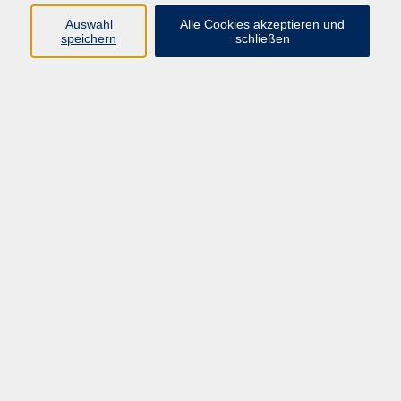
Auswahl
Alle Cookies akzeptieren und
Programm
speichern
schließen
vhs Online-Kurse
Gesellschaft, Politik
Kultur
Gesundheit
Sprachen
Beruf, IT
junge vhs
Kurse für Ältere
Schwerpunkt
Vortragskarte
Kursleitende