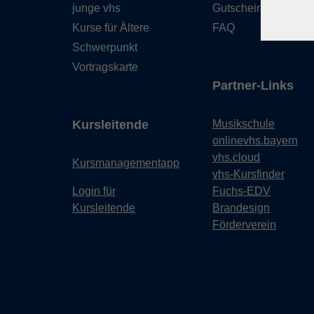
junge vhs
Gutschein
Kurse für Ältere
FAQ
Schwerpunkt
Vortragskarte
Partner-Links
Kursleitende
Musikschule
onlinevhs.bayern
vhs.cloud
Kursmanagementapp
vhs-Kursfinder
Login für
Fuchs-EDV
Kursleitende
Brandesign
Förderverein