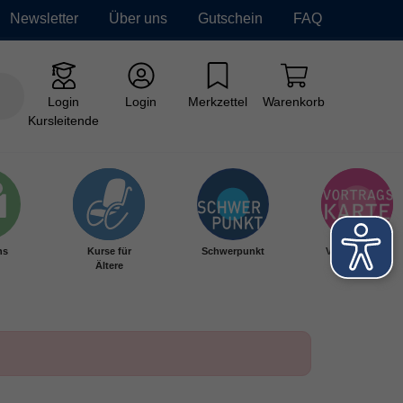
Newsletter
Über uns
Gutschein
FAQ
Login
Login
Merkzettel
Warenkorb
Kursleitende
hs
Kurse für
Schwerpunkt
Vortragskarte
Ältere