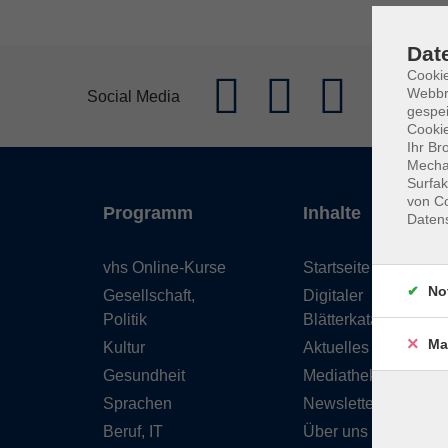
Dat
Cookie
Webbr
Social Media
gespei
Cookie
Ihr Br
Mechan
Surfak
von Co
Programm
Inhalte
Daten
vhs Online-Kurse
Startseite
No
Gesellschaft,
Digitaler
Politik
Blätterkatalog
Ma
Kultur
Aktuelles
Gesundheit
Mediathek
Sprachen
Newsletter
Beruf, IT
Über uns