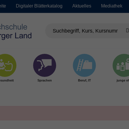
eite
Digitaler Blätterkatalog
Aktuelles
Mediathek
sundheit
Sprachen
Beruf, IT
junge v