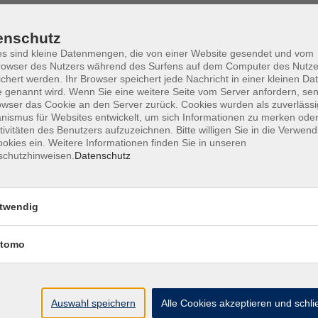
enschutz
s sind kleine Datenmengen, die von einer Website gesendet und vom
owser des Nutzers während des Surfens auf dem Computer des Nutze
Barrierefreiheit
Lage & Routenplan
I
chert werden. Ihr Browser speichert jede Nachricht in einer kleinen Dat
 genannt wird. Wenn Sie eine weitere Seite vom Server anfordern, se
owser das Cookie an den Server zurück. Cookies wurden als zuverlässi
ismus für Websites entwickelt, um sich Informationen zu merken oder
tivitäten des Benutzers aufzuzeichnen. Bitte willigen Sie in die Verwen
okies ein. Weitere Informationen finden Sie in unseren
Volkshochschule Ebersberger Land im
schutzhinweisen.
Datenschutz
Zweckverband Kommunale Bildung
Griesstr. 27
twendig
85567 Grafing
tomo
info@vhs-ebersberger-land.de
Tel: 08092 8195-0
Auswahl speichern
Alle Cookies akzeptieren und schl