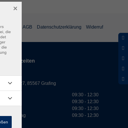
×
rs
mpressum
AGB
Datenschutzerklärung
Widerruf
ei, die
ndet
ger
 die
dung
Servicezeiten
Grafing
Griesstr. 27, 85567 Grafing
Montag
09:30 - 12:30
Dienstag
09:30 - 12:30
Mittwoch
09:30 - 12:30
Donnerstag
09:30 - 12:30
ießen