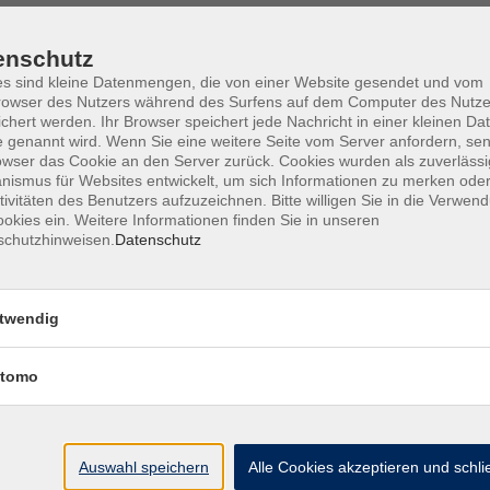
enschutz
s sind kleine Datenmengen, die von einer Website gesendet und vom
owser des Nutzers während des Surfens auf dem Computer des Nutze
Barrierefreiheit
Lage & Routenplan
I
chert werden. Ihr Browser speichert jede Nachricht in einer kleinen Dat
 genannt wird. Wenn Sie eine weitere Seite vom Server anfordern, se
owser das Cookie an den Server zurück. Cookies wurden als zuverlässi
ismus für Websites entwickelt, um sich Informationen zu merken oder
tivitäten des Benutzers aufzuzeichnen. Bitte willigen Sie in die Verwen
okies ein. Weitere Informationen finden Sie in unseren
Volkshochschule Ebersberger Land im
schutzhinweisen.
Datenschutz
Zweckverband Kommunale Bildung
Griesstr. 27
twendig
85567 Grafing
tomo
info@vhs-ebersberger-land.de
Tel: 08092 8195-0
Auswahl speichern
Alle Cookies akzeptieren und schl