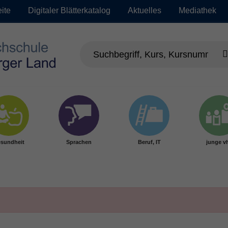
eite
Digitaler Blätterkatalog
Aktuelles
Mediathek
sundheit
Sprachen
Beruf, IT
junge v