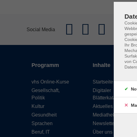
Dat
Cookie
Webbr
Social Media
gespei
Cookie
Ihr Br
Mechan
Surfak
von Co
Programm
Inhalte
Daten
vhs Online-Kurse
Startseite
No
Gesellschaft,
Digitaler
Politik
Blätterkatalog
Ma
Kultur
Aktuelles
Gesundheit
Mediathek
Sprachen
Newsletter
Beruf, IT
Über uns