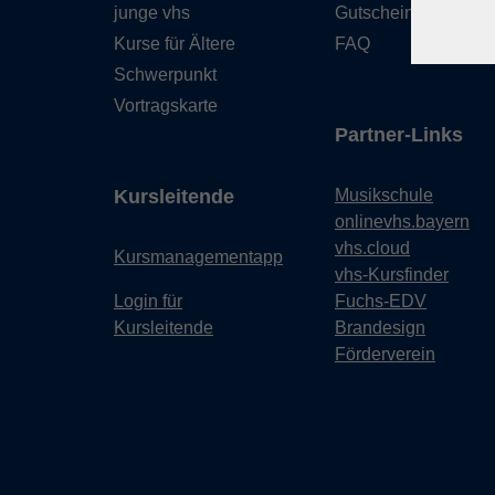
junge vhs
Gutschein
Kurse für Ältere
FAQ
Schwerpunkt
Vortragskarte
Partner-Links
Kursleitende
Musikschule
onlinevhs.bayern
vhs.cloud
Kursmanagementapp
vhs-Kursfinder
Login für
Fuchs-EDV
Kursleitende
Brandesign
Förderverein