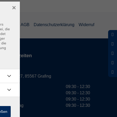
×
rs
mpressum
AGB
Datenschutzerklärung
Widerruf
ei, die
ndet
ger
 die
dung
Servicezeiten
Grafing
Griesstr. 27, 85567 Grafing
Montag
09:30 - 12:30
Dienstag
09:30 - 12:30
Mittwoch
09:30 - 12:30
Donnerstag
09:30 - 12:30
ießen