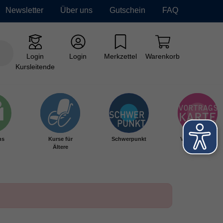
Newsletter
Über uns
Gutschein
FAQ
Login
Login
Merkzettel
Warenkorb
Kursleitende
hs
Kurse für
Schwerpunkt
Vortragskarte
Ältere