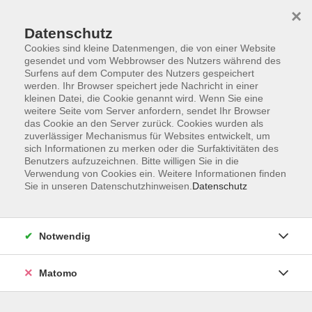
×
Datenschutz
Cookies sind kleine Datenmengen, die von einer Website
gesendet und vom Webbrowser des Nutzers während des
Surfens auf dem Computer des Nutzers gespeichert
Skip to main content
werden. Ihr Browser speichert jede Nachricht in einer
kleinen Datei, die Cookie genannt wird. Wenn Sie eine
weitere Seite vom Server anfordern, sendet Ihr Browser
Der Kurs konnte nicht gefunden werden.
das Cookie an den Server zurück. Cookies wurden als
zuverlässiger Mechanismus für Websites entwickelt, um
sich Informationen zu merken oder die Surfaktivitäten des
Benutzers aufzuzeichnen. Bitte willigen Sie in die
Verwendung von Cookies ein. Weitere Informationen finden
Sie in unseren Datenschutzhinweisen.
Datenschutz
Barrierefreiheit
Lage & Routenplan
Impressum
Notwendig
AGB
Datenschutzerklärung
Matomo
Widerruf