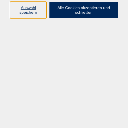
Auswahl
Alle Cookies akzeptieren und
Programm
speichern
schließen
vhs Online-Kurse
Gesellschaft, Politik
Kultur
Gesundheit
Sprachen
Beruf, IT
junge vhs
Kurse für Ältere
Schwerpunkt
Vortragskarte
Kursleitende