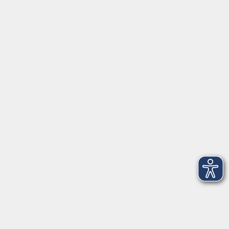
Servicezeiten
Grafing
Griesstr. 27, 85567 Grafing
Montag
09:30 - 12:30
Dienstag
09:30 - 12:30
Mittwoch
09:30 - 12:30
Donnerstag
09:30 - 12:30
Ebersberg
Dr.-Wintrich-Str. 3, 85560 Ebersberg
Montag
09:30 - 12:30
Dienstag
09:30 - 12:30
Donnerstag
09:30 - 12:00
16:00 - 18:00