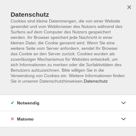
×
Datenschutz
Cookies sind kleine Datenmengen, die von einer Website
gesendet und vom Webbrowser des Nutzers während des
Surfens auf dem Computer des Nutzers gespeichert
Skip to main content
werden. Ihr Browser speichert jede Nachricht in einer
kleinen Datei, die Cookie genannt wird. Wenn Sie eine
weitere Seite vom Server anfordern, sendet Ihr Browser
Der Kurs konnte nicht gefunden werden.
das Cookie an den Server zurück. Cookies wurden als
zuverlässiger Mechanismus für Websites entwickelt, um
sich Informationen zu merken oder die Surfaktivitäten des
Benutzers aufzuzeichnen. Bitte willigen Sie in die
Verwendung von Cookies ein. Weitere Informationen finden
Sie in unseren Datenschutzhinweisen.
Datenschutz
Barrierefreiheit
Lage & Routenplan
Impressum
Notwendig
AGB
Datenschutzerklärung
Matomo
Widerruf