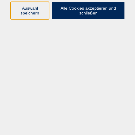
Auswahl
Alle Cookies akzeptieren und
Programm
speichern
schließen
vhs Online-Kurse
Gesellschaft, Politik
Kultur
Gesundheit
Sprachen
Beruf, IT
junge vhs
Kurse für Ältere
Schwerpunkt
Vortragskarte
Kursleitende