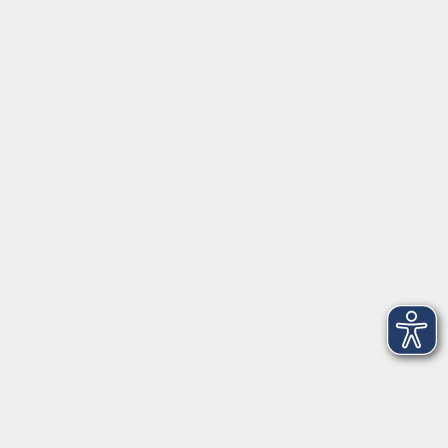
Servicezeiten
Grafing
Griesstr. 27, 85567 Grafing
Montag
09:30 - 12:30
Dienstag
09:30 - 12:30
Mittwoch
09:30 - 12:30
Donnerstag
09:30 - 12:30
Ebersberg
Dr.-Wintrich-Str. 3, 85560 Ebersberg
Montag
09:30 - 12:30
Dienstag
09:30 - 12:30
Donnerstag
09:30 - 12:00
16:00 - 18:00