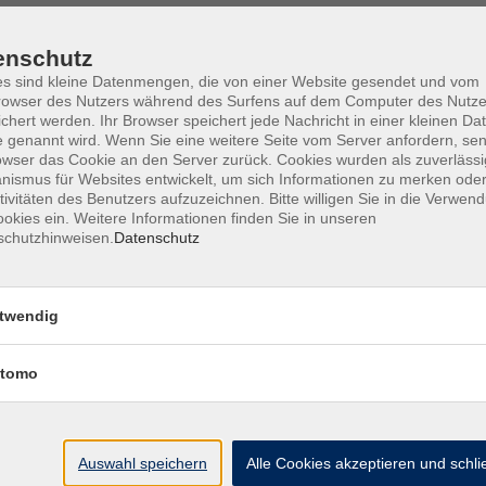
enschutz
s sind kleine Datenmengen, die von einer Website gesendet und vom
owser des Nutzers während des Surfens auf dem Computer des Nutze
Barrierefreiheit
Lage & Routenplan
I
chert werden. Ihr Browser speichert jede Nachricht in einer kleinen Dat
 genannt wird. Wenn Sie eine weitere Seite vom Server anfordern, se
owser das Cookie an den Server zurück. Cookies wurden als zuverlässi
ismus für Websites entwickelt, um sich Informationen zu merken oder
tivitäten des Benutzers aufzuzeichnen. Bitte willigen Sie in die Verwen
okies ein. Weitere Informationen finden Sie in unseren
Volkshochschule Ebersberger Land im
schutzhinweisen.
Datenschutz
Zweckverband Kommunale Bildung
Griesstr. 27
twendig
85567 Grafing
tomo
info@vhs-ebersberger-land.de
Tel: 08092 8195-0
Auswahl speichern
Alle Cookies akzeptieren und schl