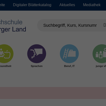
eite
Digitaler Blätterkatalog
Aktuelles
Mediathek
sundheit
Sprachen
Beruf, IT
junge v