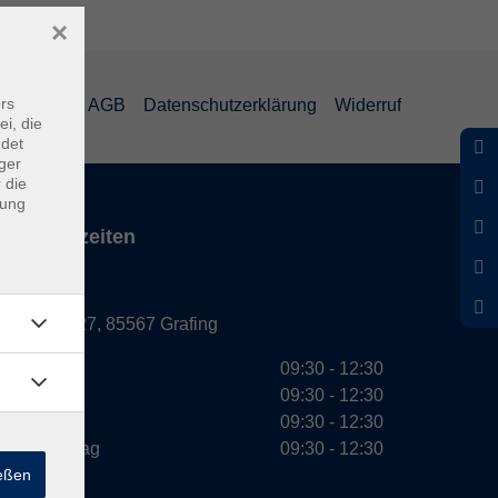
×
rs
mpressum
AGB
Datenschutzerklärung
Widerruf
ei, die
ndet
ger
 die
dung
Servicezeiten
Grafing
Griesstr. 27, 85567 Grafing
Montag
09:30 - 12:30
Dienstag
09:30 - 12:30
Mittwoch
09:30 - 12:30
Donnerstag
09:30 - 12:30
ießen