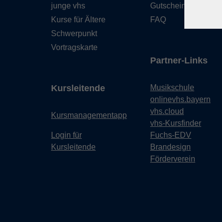
junge vhs
Gutschein
Kurse für Ältere
FAQ
Schwerpunkt
Vortragskarte
Partner-Links
Kursleitende
Musikschule
onlinevhs.bayern
vhs.cloud
Kursmanagementapp
vhs-Kursfinder
Login für
Fuchs-EDV
Kursleitende
Brandesign
Förderverein