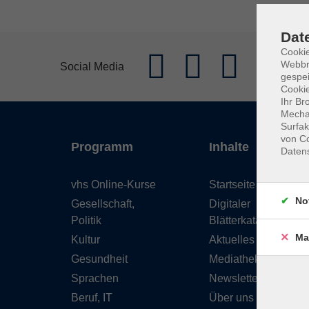
Dat
Cookie
Webbr
Social Media
gespei
Cookie
Ihr Br
Mechan
Surfak
von Co
Programm
Inhalte
Daten
vhs Online-Kurse
Startseite
No
Gesellschaft,
Digitaler
Politik
Blätterkatalog
Ma
Kultur
Aktuelles
Gesundheit
Mediathek
Sprachen
Newsletter
Beruf, IT
Über uns