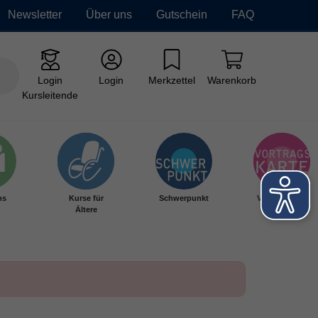
Newsletter
Über uns
Gutschein
FAQ
Login
Login
Merkzettel
Warenkorb
Kursleitende
hs
Kurse für
Schwerpunkt
Vortragskarte
Ältere