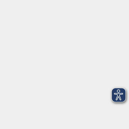
Servicezeiten
Grafing
Griesstr. 27, 85567 Grafing
Montag
09:30 - 12:30
Dienstag
09:30 - 12:30
Mittwoch
09:30 - 12:30
Donnerstag
09:30 - 12:30
Ebersberg
Dr.-Wintrich-Str. 3, 85560 Ebersberg
Montag
09:30 - 12:30
Dienstag
09:30 - 12:30
Donnerstag
09:30 - 12:00
16:00 - 18:00