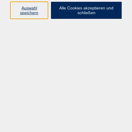
Auswahl
Alle Cookies akzeptieren und
Programm
speichern
schließen
vhs Online-Kurse
Gesellschaft, Politik
Kultur
Gesundheit
Sprachen
Beruf, IT
junge vhs
Kurse für Ältere
Schwerpunkt
Vortragskarte
Kursleitende