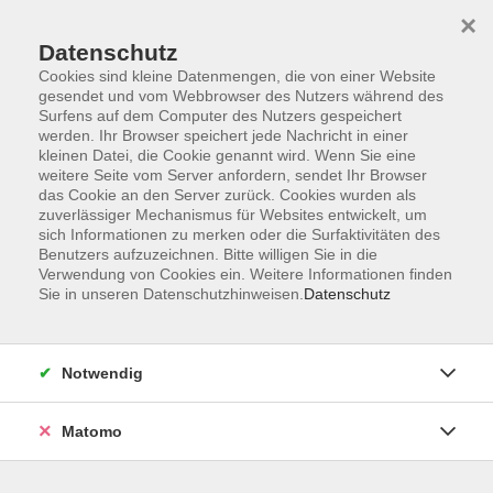
×
Datenschutz
Cookies sind kleine Datenmengen, die von einer Website
gesendet und vom Webbrowser des Nutzers während des
Surfens auf dem Computer des Nutzers gespeichert
Skip to main content
werden. Ihr Browser speichert jede Nachricht in einer
kleinen Datei, die Cookie genannt wird. Wenn Sie eine
weitere Seite vom Server anfordern, sendet Ihr Browser
Der Kurs konnte nicht gefunden werden.
das Cookie an den Server zurück. Cookies wurden als
zuverlässiger Mechanismus für Websites entwickelt, um
sich Informationen zu merken oder die Surfaktivitäten des
Benutzers aufzuzeichnen. Bitte willigen Sie in die
Verwendung von Cookies ein. Weitere Informationen finden
Sie in unseren Datenschutzhinweisen.
Datenschutz
Barrierefreiheit
Lage & Routenplan
Impressum
Notwendig
AGB
Datenschutzerklärung
Matomo
Widerruf