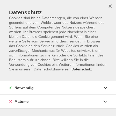
×
Datenschutz
Cookies sind kleine Datenmengen, die von einer Website
gesendet und vom Webbrowser des Nutzers während des
Surfens auf dem Computer des Nutzers gespeichert
Skip to main content
werden. Ihr Browser speichert jede Nachricht in einer
kleinen Datei, die Cookie genannt wird. Wenn Sie eine
weitere Seite vom Server anfordern, sendet Ihr Browser
Der Kurs konnte nicht gefunden werden.
das Cookie an den Server zurück. Cookies wurden als
zuverlässiger Mechanismus für Websites entwickelt, um
sich Informationen zu merken oder die Surfaktivitäten des
Benutzers aufzuzeichnen. Bitte willigen Sie in die
Verwendung von Cookies ein. Weitere Informationen finden
Sie in unseren Datenschutzhinweisen.
Datenschutz
Barrierefreiheit
Lage & Routenplan
Impressum
Notwendig
AGB
Datenschutzerklärung
Matomo
Widerruf