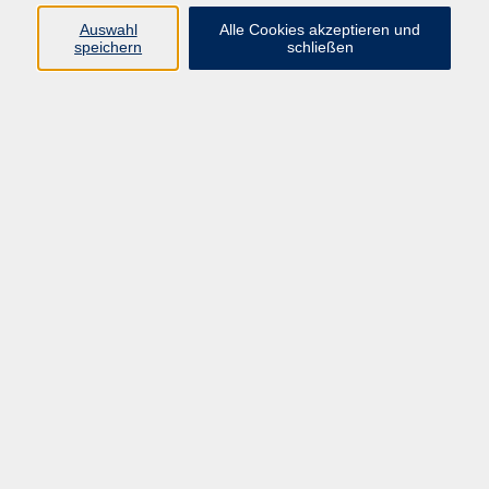
Auswahl
Alle Cookies akzeptieren und
Programm
speichern
schließen
vhs Online-Kurse
Gesellschaft, Politik
Kultur
Gesundheit
Sprachen
Beruf, IT
junge vhs
Kurse für Ältere
Schwerpunkt
Vortragskarte
Kursleitende