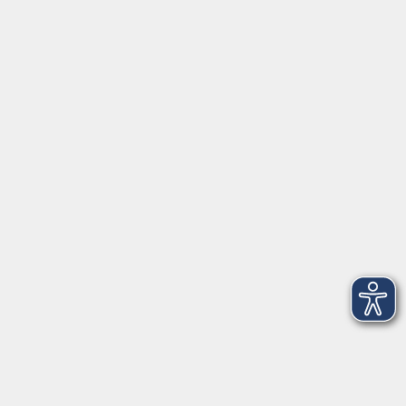
Servicezeiten
Grafing
Griesstr. 27, 85567 Grafing
Montag
09:30 - 12:30
Dienstag
09:30 - 12:30
Mittwoch
09:30 - 12:30
Donnerstag
09:30 - 12:30
Ebersberg
Dr.-Wintrich-Str. 3, 85560 Ebersberg
Montag
09:30 - 12:30
Dienstag
09:30 - 12:30
Donnerstag
09:30 - 12:00
16:00 - 18:00