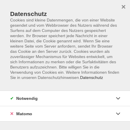
×
Datenschutz
Cookies sind kleine Datenmengen, die von einer Website
gesendet und vom Webbrowser des Nutzers während des
Surfens auf dem Computer des Nutzers gespeichert
Skip to main content
werden. Ihr Browser speichert jede Nachricht in einer
kleinen Datei, die Cookie genannt wird. Wenn Sie eine
weitere Seite vom Server anfordern, sendet Ihr Browser
Der Kurs konnte nicht gefunden werden.
das Cookie an den Server zurück. Cookies wurden als
zuverlässiger Mechanismus für Websites entwickelt, um
sich Informationen zu merken oder die Surfaktivitäten des
Benutzers aufzuzeichnen. Bitte willigen Sie in die
Verwendung von Cookies ein. Weitere Informationen finden
Sie in unseren Datenschutzhinweisen.
Datenschutz
Barrierefreiheit
Lage & Routenplan
Impressum
Notwendig
AGB
Datenschutzerklärung
Matomo
Widerruf