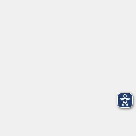
Servicezeiten
Grafing
Griesstr. 27, 85567 Grafing
Montag
09:30 - 12:30
Dienstag
09:30 - 12:30
Mittwoch
09:30 - 12:30
Donnerstag
09:30 - 12:30
Ebersberg
Dr.-Wintrich-Str. 3, 85560 Ebersberg
Montag
09:30 - 12:30
Dienstag
09:30 - 12:30
Donnerstag
09:30 - 12:00
16:00 - 18:00