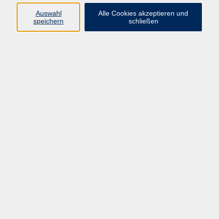
Auswahl
Alle Cookies akzeptieren und
Programm
speichern
schließen
vhs Online-Kurse
Gesellschaft, Politik
Kultur
Gesundheit
Sprachen
Beruf, IT
junge vhs
Kurse für Ältere
Schwerpunkt
Vortragskarte
Kursleitende