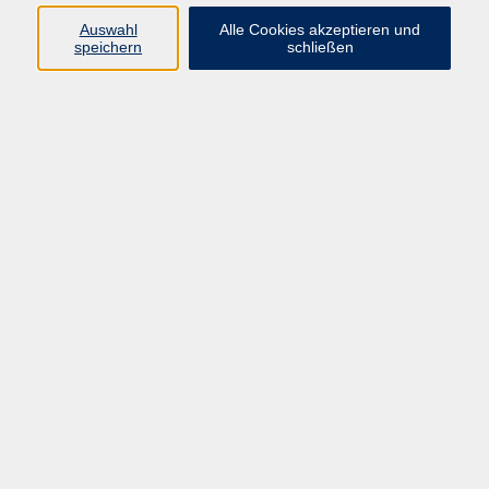
Auswahl
Alle Cookies akzeptieren und
Programm
speichern
schließen
vhs Online-Kurse
Gesellschaft, Politik
Kultur
Gesundheit
Sprachen
Beruf, IT
junge vhs
Kurse für Ältere
Schwerpunkt
Vortragskarte
Kursleitende