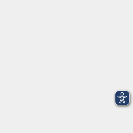
Servicezeiten
Grafing
Griesstr. 27, 85567 Grafing
Montag
09:30 - 12:30
Dienstag
09:30 - 12:30
Mittwoch
09:30 - 12:30
Donnerstag
09:30 - 12:30
Ebersberg
Dr.-Wintrich-Str. 3, 85560 Ebersberg
Montag
09:30 - 12:30
Dienstag
09:30 - 12:30
Donnerstag
09:30 - 12:00
16:00 - 18:00