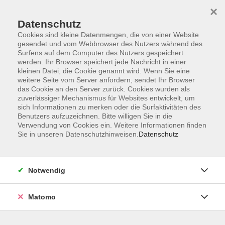
×
Datenschutz
Cookies sind kleine Datenmengen, die von einer Website
gesendet und vom Webbrowser des Nutzers während des
Surfens auf dem Computer des Nutzers gespeichert
Skip to main content
werden. Ihr Browser speichert jede Nachricht in einer
kleinen Datei, die Cookie genannt wird. Wenn Sie eine
weitere Seite vom Server anfordern, sendet Ihr Browser
Der Kurs konnte nicht gefunden werden.
das Cookie an den Server zurück. Cookies wurden als
zuverlässiger Mechanismus für Websites entwickelt, um
sich Informationen zu merken oder die Surfaktivitäten des
Benutzers aufzuzeichnen. Bitte willigen Sie in die
Verwendung von Cookies ein. Weitere Informationen finden
Sie in unseren Datenschutzhinweisen.
Datenschutz
Barrierefreiheit
Lage & Routenplan
Impressum
Notwendig
AGB
Datenschutzerklärung
Matomo
Widerruf