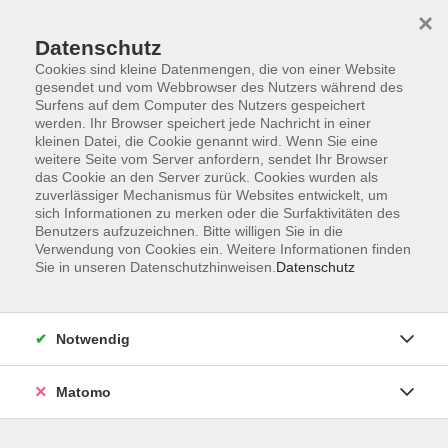
×
Datenschutz
Cookies sind kleine Datenmengen, die von einer Website
gesendet und vom Webbrowser des Nutzers während des
Surfens auf dem Computer des Nutzers gespeichert
Skip to main content
werden. Ihr Browser speichert jede Nachricht in einer
kleinen Datei, die Cookie genannt wird. Wenn Sie eine
weitere Seite vom Server anfordern, sendet Ihr Browser
Der Kurs konnte nicht gefunden werden.
das Cookie an den Server zurück. Cookies wurden als
zuverlässiger Mechanismus für Websites entwickelt, um
sich Informationen zu merken oder die Surfaktivitäten des
Benutzers aufzuzeichnen. Bitte willigen Sie in die
Verwendung von Cookies ein. Weitere Informationen finden
Sie in unseren Datenschutzhinweisen.
Datenschutz
Barrierefreiheit
Lage & Routenplan
Impressum
Notwendig
AGB
Datenschutzerklärung
Matomo
Widerruf