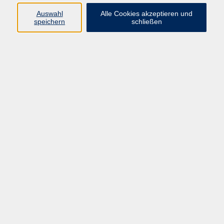
Auswahl
Alle Cookies akzeptieren und
Programm
speichern
schließen
vhs Online-Kurse
Gesellschaft, Politik
Kultur
Gesundheit
Sprachen
Beruf, IT
junge vhs
Kurse für Ältere
Schwerpunkt
Vortragskarte
Kursleitende