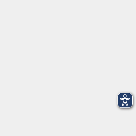
Servicezeiten
Grafing
Griesstr. 27, 85567 Grafing
Montag
09:30 - 12:30
Dienstag
09:30 - 12:30
Mittwoch
09:30 - 12:30
Donnerstag
09:30 - 12:30
Ebersberg
Dr.-Wintrich-Str. 3, 85560 Ebersberg
Montag
09:30 - 12:30
Dienstag
09:30 - 12:30
Donnerstag
09:30 - 12:00
16:00 - 18:00