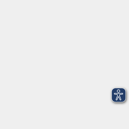
Servicezeiten
Grafing
Griesstr. 27, 85567 Grafing
Montag
09:30 - 12:30
Dienstag
09:30 - 12:30
Mittwoch
09:30 - 12:30
Donnerstag
09:30 - 12:30
Ebersberg
Dr.-Wintrich-Str. 3, 85560 Ebersberg
Montag
09:30 - 12:30
Dienstag
09:30 - 12:30
Donnerstag
09:30 - 12:00
16:00 - 18:00