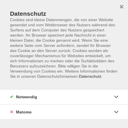
×
Datenschutz
Cookies sind kleine Datenmengen, die von einer Website
gesendet und vom Webbrowser des Nutzers während des
Surfens auf dem Computer des Nutzers gespeichert
Skip to main content
werden. Ihr Browser speichert jede Nachricht in einer
kleinen Datei, die Cookie genannt wird. Wenn Sie eine
weitere Seite vom Server anfordern, sendet Ihr Browser
Der Kurs konnte nicht gefunden werden.
das Cookie an den Server zurück. Cookies wurden als
zuverlässiger Mechanismus für Websites entwickelt, um
sich Informationen zu merken oder die Surfaktivitäten des
Benutzers aufzuzeichnen. Bitte willigen Sie in die
Verwendung von Cookies ein. Weitere Informationen finden
Sie in unseren Datenschutzhinweisen.
Datenschutz
Barrierefreiheit
Lage & Routenplan
Impressum
Notwendig
AGB
Datenschutzerklärung
Matomo
Widerruf