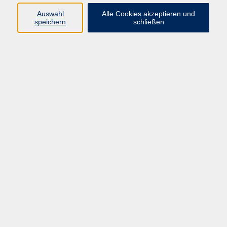
Auswahl
Alle Cookies akzeptieren und
Programm
speichern
schließen
vhs Online-Kurse
Gesellschaft, Politik
Kultur
Gesundheit
Sprachen
Beruf, IT
junge vhs
Kurse für Ältere
Schwerpunkt
Vortragskarte
Kursleitende