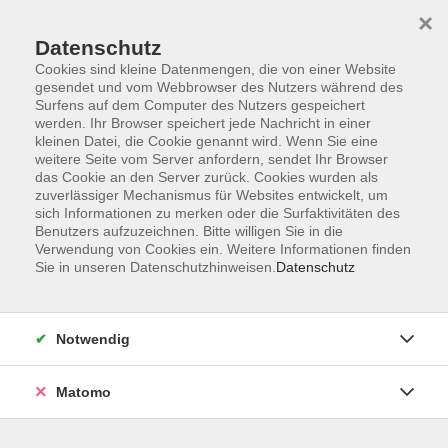
×
Datenschutz
Cookies sind kleine Datenmengen, die von einer Website
gesendet und vom Webbrowser des Nutzers während des
Surfens auf dem Computer des Nutzers gespeichert
Skip to main content
werden. Ihr Browser speichert jede Nachricht in einer
kleinen Datei, die Cookie genannt wird. Wenn Sie eine
weitere Seite vom Server anfordern, sendet Ihr Browser
Der Kurs konnte nicht gefunden werden.
das Cookie an den Server zurück. Cookies wurden als
zuverlässiger Mechanismus für Websites entwickelt, um
sich Informationen zu merken oder die Surfaktivitäten des
Benutzers aufzuzeichnen. Bitte willigen Sie in die
Verwendung von Cookies ein. Weitere Informationen finden
Sie in unseren Datenschutzhinweisen.
Datenschutz
Barrierefreiheit
Lage & Routenplan
Impressum
Notwendig
AGB
Datenschutzerklärung
Matomo
Widerruf