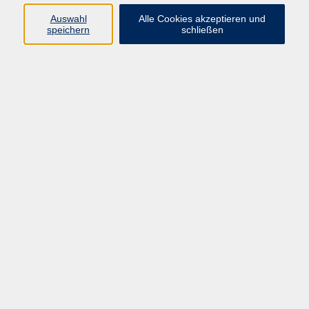
Auswahl
Alle Cookies akzeptieren und
Programm
speichern
schließen
vhs Online-Kurse
Gesellschaft, Politik
Kultur
Gesundheit
Sprachen
Beruf, IT
junge vhs
Kurse für Ältere
Schwerpunkt
Vortragskarte
Kursleitende