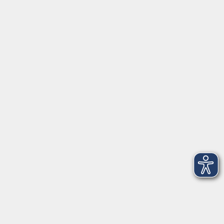
Servicezeiten
Grafing
Griesstr. 27, 85567 Grafing
Montag
09:30 - 12:30
Dienstag
09:30 - 12:30
Mittwoch
09:30 - 12:30
Donnerstag
09:30 - 12:30
Ebersberg
Dr.-Wintrich-Str. 3, 85560 Ebersberg
Montag
09:30 - 12:30
Dienstag
09:30 - 12:30
Donnerstag
09:30 - 12:00
16:00 - 18:00