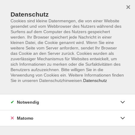
×
Datenschutz
Cookies sind kleine Datenmengen, die von einer Website
gesendet und vom Webbrowser des Nutzers während des
Surfens auf dem Computer des Nutzers gespeichert
Skip to main content
werden. Ihr Browser speichert jede Nachricht in einer
kleinen Datei, die Cookie genannt wird. Wenn Sie eine
weitere Seite vom Server anfordern, sendet Ihr Browser
Der Kurs konnte nicht gefunden werden.
das Cookie an den Server zurück. Cookies wurden als
zuverlässiger Mechanismus für Websites entwickelt, um
sich Informationen zu merken oder die Surfaktivitäten des
Benutzers aufzuzeichnen. Bitte willigen Sie in die
Verwendung von Cookies ein. Weitere Informationen finden
Sie in unseren Datenschutzhinweisen.
Datenschutz
Barrierefreiheit
Lage & Routenplan
Impressum
Notwendig
AGB
Datenschutzerklärung
Matomo
Widerruf