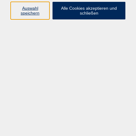
Auswahl
Alle Cookies akzeptieren und
Programm
speichern
schließen
vhs Online-Kurse
Gesellschaft, Politik
Kultur
Gesundheit
Sprachen
Beruf, IT
junge vhs
Kurse für Ältere
Schwerpunkt
Vortragskarte
Kursleitende