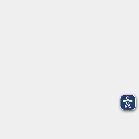
Servicezeiten
Grafing
Griesstr. 27, 85567 Grafing
Montag
09:30 - 12:30
Dienstag
09:30 - 12:30
Mittwoch
09:30 - 12:30
Donnerstag
09:30 - 12:30
Ebersberg
Dr.-Wintrich-Str. 3, 85560 Ebersberg
Montag
09:30 - 12:30
Dienstag
09:30 - 12:30
Donnerstag
09:30 - 12:00
16:00 - 18:00