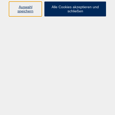
Auswahl
Alle Cookies akzeptieren und
Programm
speichern
schließen
vhs Online-Kurse
Gesellschaft, Politik
Kultur
Gesundheit
Sprachen
Beruf, IT
junge vhs
Kurse für Ältere
Schwerpunkt
Vortragskarte
Kursleitende