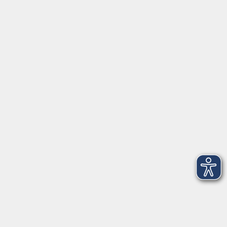
Servicezeiten
Grafing
Griesstr. 27, 85567 Grafing
Montag
09:30 - 12:30
Dienstag
09:30 - 12:30
Mittwoch
09:30 - 12:30
Donnerstag
09:30 - 12:30
Ebersberg
Dr.-Wintrich-Str. 3, 85560 Ebersberg
Montag
09:30 - 12:30
Dienstag
09:30 - 12:30
Donnerstag
09:30 - 12:00
16:00 - 18:00