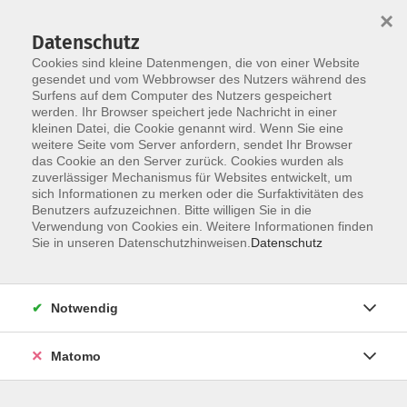
×
Datenschutz
Cookies sind kleine Datenmengen, die von einer Website
gesendet und vom Webbrowser des Nutzers während des
Surfens auf dem Computer des Nutzers gespeichert
Skip to main content
werden. Ihr Browser speichert jede Nachricht in einer
kleinen Datei, die Cookie genannt wird. Wenn Sie eine
weitere Seite vom Server anfordern, sendet Ihr Browser
Der Kurs konnte nicht gefunden werden.
das Cookie an den Server zurück. Cookies wurden als
zuverlässiger Mechanismus für Websites entwickelt, um
sich Informationen zu merken oder die Surfaktivitäten des
Benutzers aufzuzeichnen. Bitte willigen Sie in die
Verwendung von Cookies ein. Weitere Informationen finden
Barrierefreiheit
Sie in unseren Datenschutzhinweisen.
Datenschutz
Lage & Routenplan
Impressum
Notwendig
AGB
Datenschutzerklärung
Matomo
Widerruf