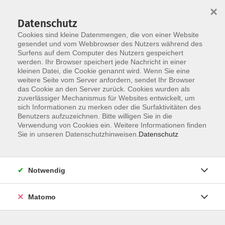
×
Datenschutz
Cookies sind kleine Datenmengen, die von einer Website
gesendet und vom Webbrowser des Nutzers während des
Surfens auf dem Computer des Nutzers gespeichert
Skip to main content
werden. Ihr Browser speichert jede Nachricht in einer
kleinen Datei, die Cookie genannt wird. Wenn Sie eine
weitere Seite vom Server anfordern, sendet Ihr Browser
Der Kurs konnte nicht gefunden werden.
das Cookie an den Server zurück. Cookies wurden als
zuverlässiger Mechanismus für Websites entwickelt, um
sich Informationen zu merken oder die Surfaktivitäten des
Benutzers aufzuzeichnen. Bitte willigen Sie in die
Verwendung von Cookies ein. Weitere Informationen finden
Barrierefreiheit
Sie in unseren Datenschutzhinweisen.
Datenschutz
Lage & Routenplan
Impressum
Notwendig
AGB
Datenschutzerklärung
Matomo
Widerruf