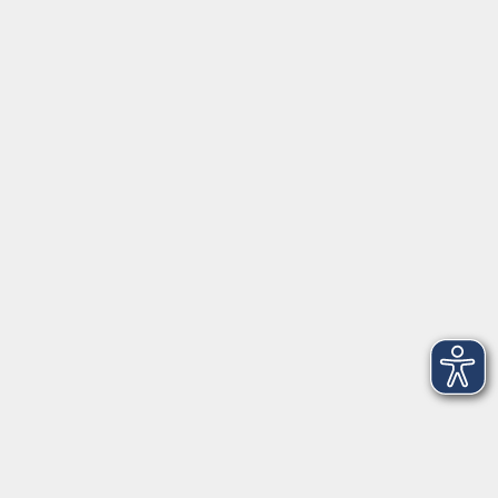
Servicezeiten
Grafing
Griesstr. 27, 85567 Grafing
Montag
09:30 - 12:30
Dienstag
09:30 - 12:30
Mittwoch
09:30 - 12:30
Donnerstag
09:30 - 12:30
Ebersberg
Dr.-Wintrich-Str. 3, 85560 Ebersberg
Montag
09:30 - 12:30
Dienstag
09:30 - 12:30
Donnerstag
09:30 - 12:00
16:00 - 18:00