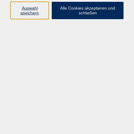
Auswahl
Alle Cookies akzeptieren und
Programm
speichern
schließen
vhs Online-Kurse
Gesellschaft, Politik
Kultur
Gesundheit
Sprachen
Beruf, IT
junge vhs
Kurse für Ältere
Schwerpunkt
Vortragskarte
Kursleitende