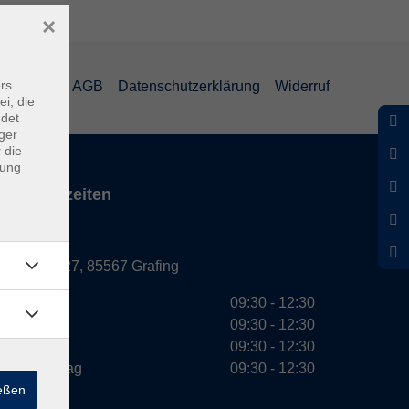
×
rs
mpressum
AGB
Datenschutzerklärung
Widerruf
ei, die
ndet
ger
 die
dung
Servicezeiten
Grafing
Griesstr. 27, 85567 Grafing
Montag
09:30 - 12:30
Dienstag
09:30 - 12:30
Mittwoch
09:30 - 12:30
Donnerstag
09:30 - 12:30
ießen