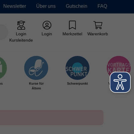
Newsletter
Über uns
Gutschein
FAQ
Login
Login
Merkzettel
Warenkorb
Kursleitende
hs
Kurse für
Schwerpunkt
Vortragskarte
Ältere