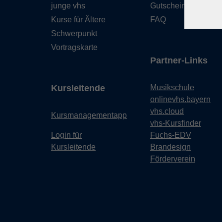
junge vhs
Gutschein
Kurse für Ältere
FAQ
Schwerpunkt
Vortragskarte
Partner-Links
Kursleitende
Musikschule
onlinevhs.bayern
vhs.cloud
Kursmanagementapp
vhs-Kursfinder
Login für
Fuchs-EDV
Kursleitende
Brandesign
Förderverein