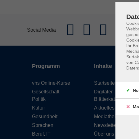
Dat
Cookie
Webbr
Social Media
gespei
Cookie
Ihr Br
Mechan
Surfak
von Co
Programm
Inhalte
Daten
vhs Online-Kurse
Startseite
No
Gesellschaft,
Digitaler
Politik
Blätterkatalog
Ma
Kultur
Aktuelles
Gesundheit
Mediathek
Sprachen
Newsletter
Beruf, IT
Über uns