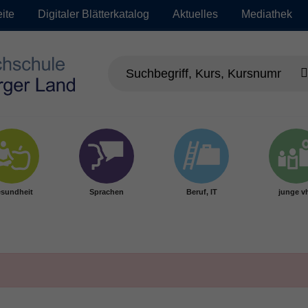
eite
Digitaler Blätterkatalog
Aktuelles
Mediathek
sundheit
Sprachen
Beruf, IT
junge v