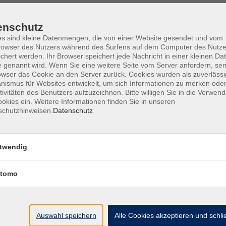
enschutz
s sind kleine Datenmengen, die von einer Website gesendet und vom
owser des Nutzers während des Surfens auf dem Computer des Nutze
Barrierefreiheit
Lage & Routenplan
I
chert werden. Ihr Browser speichert jede Nachricht in einer kleinen Dat
 genannt wird. Wenn Sie eine weitere Seite vom Server anfordern, se
owser das Cookie an den Server zurück. Cookies wurden als zuverlässi
ismus für Websites entwickelt, um sich Informationen zu merken oder
tivitäten des Benutzers aufzuzeichnen. Bitte willigen Sie in die Verwen
okies ein. Weitere Informationen finden Sie in unseren
Volkshochschule Ebersberger Land im
schutzhinweisen.
Datenschutz
Zweckverband Kommunale Bildung
Griesstr. 27
twendig
85567 Grafing
tomo
info@vhs-ebersberger-land.de
Tel: 08092 8195-0
Auswahl speichern
Alle Cookies akzeptieren und schl