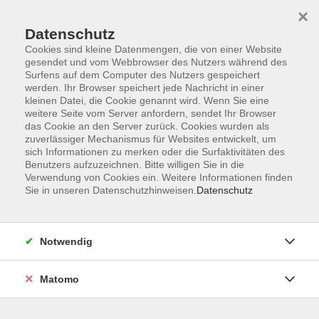
×
Datenschutz
Cookies sind kleine Datenmengen, die von einer Website
gesendet und vom Webbrowser des Nutzers während des
Surfens auf dem Computer des Nutzers gespeichert
Skip to main content
werden. Ihr Browser speichert jede Nachricht in einer
kleinen Datei, die Cookie genannt wird. Wenn Sie eine
weitere Seite vom Server anfordern, sendet Ihr Browser
Der Kurs konnte nicht gefunden werden.
das Cookie an den Server zurück. Cookies wurden als
zuverlässiger Mechanismus für Websites entwickelt, um
sich Informationen zu merken oder die Surfaktivitäten des
Benutzers aufzuzeichnen. Bitte willigen Sie in die
Verwendung von Cookies ein. Weitere Informationen finden
Sie in unseren Datenschutzhinweisen.
Datenschutz
Barrierefreiheit
Lage & Routenplan
Impressum
Notwendig
AGB
Datenschutzerklärung
Matomo
Widerruf