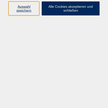
Auswahl
Alle Cookies akzeptieren und
Programm
speichern
schließen
vhs Online-Kurse
Gesellschaft, Politik
Kultur
Gesundheit
Sprachen
Beruf, IT
junge vhs
Kurse für Ältere
Schwerpunkt
Vortragskarte
Kursleitende