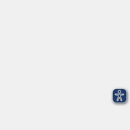
Servicezeiten
Grafing
Griesstr. 27, 85567 Grafing
Montag
09:30 - 12:30
Dienstag
09:30 - 12:30
Mittwoch
09:30 - 12:30
Donnerstag
09:30 - 12:30
Ebersberg
Dr.-Wintrich-Str. 3, 85560 Ebersberg
Montag
09:30 - 12:30
Dienstag
09:30 - 12:30
Donnerstag
09:30 - 12:00
16:00 - 18:00