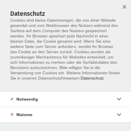
×
Datenschutz
Cookies sind kleine Datenmengen, die von einer Website
gesendet und vom Webbrowser des Nutzers während des
Surfens auf dem Computer des Nutzers gespeichert
Skip to main content
werden. Ihr Browser speichert jede Nachricht in einer
kleinen Datei, die Cookie genannt wird. Wenn Sie eine
weitere Seite vom Server anfordern, sendet Ihr Browser
Der Kurs konnte nicht gefunden werden.
das Cookie an den Server zurück. Cookies wurden als
zuverlässiger Mechanismus für Websites entwickelt, um
sich Informationen zu merken oder die Surfaktivitäten des
Benutzers aufzuzeichnen. Bitte willigen Sie in die
Verwendung von Cookies ein. Weitere Informationen finden
Barrierefreiheit
Sie in unseren Datenschutzhinweisen.
Datenschutz
Lage & Routenplan
Impressum
Notwendig
AGB
Datenschutzerklärung
Matomo
Widerruf