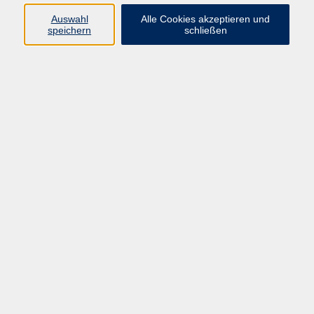
Auswahl
Alle Cookies akzeptieren und
Programm
speichern
schließen
vhs Online-Kurse
Gesellschaft, Politik
Kultur
Gesundheit
Sprachen
Beruf, IT
junge vhs
Kurse für Ältere
Schwerpunkt
Vortragskarte
Kursleitende