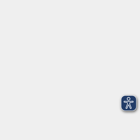
Servicezeiten
Grafing
Griesstr. 27, 85567 Grafing
Montag
09:30 - 12:30
Dienstag
09:30 - 12:30
Mittwoch
09:30 - 12:30
Donnerstag
09:30 - 12:30
Ebersberg
Dr.-Wintrich-Str. 3, 85560 Ebersberg
Montag
09:30 - 12:30
Dienstag
09:30 - 12:30
Donnerstag
09:30 - 12:00
16:00 - 18:00