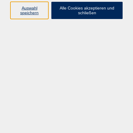
Auswahl
Alle Cookies akzeptieren und
Programm
speichern
schließen
vhs Online-Kurse
Gesellschaft, Politik
Kultur
Gesundheit
Sprachen
Beruf, IT
junge vhs
Kurse für Ältere
Schwerpunkt
Vortragskarte
Kursleitende