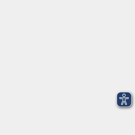
Servicezeiten
Grafing
Griesstr. 27, 85567 Grafing
Montag
09:30 - 12:30
Dienstag
09:30 - 12:30
Mittwoch
09:30 - 12:30
Donnerstag
09:30 - 12:30
Ebersberg
Dr.-Wintrich-Str. 3, 85560 Ebersberg
Montag
09:30 - 12:30
Dienstag
09:30 - 12:30
Donnerstag
09:30 - 12:00
16:00 - 18:00