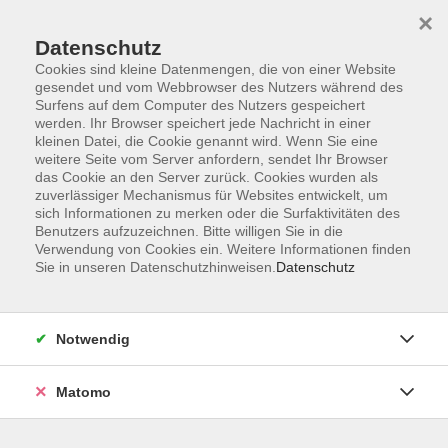
×
Datenschutz
Cookies sind kleine Datenmengen, die von einer Website
gesendet und vom Webbrowser des Nutzers während des
Surfens auf dem Computer des Nutzers gespeichert
Skip to main content
werden. Ihr Browser speichert jede Nachricht in einer
kleinen Datei, die Cookie genannt wird. Wenn Sie eine
weitere Seite vom Server anfordern, sendet Ihr Browser
Der Kurs konnte nicht gefunden werden.
das Cookie an den Server zurück. Cookies wurden als
zuverlässiger Mechanismus für Websites entwickelt, um
sich Informationen zu merken oder die Surfaktivitäten des
Benutzers aufzuzeichnen. Bitte willigen Sie in die
Verwendung von Cookies ein. Weitere Informationen finden
Sie in unseren Datenschutzhinweisen.
Datenschutz
Barrierefreiheit
Lage & Routenplan
Impressum
Notwendig
AGB
Datenschutzerklärung
Matomo
Widerruf