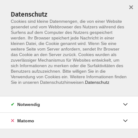
×
Datenschutz
Cookies sind kleine Datenmengen, die von einer Website
gesendet und vom Webbrowser des Nutzers während des
Surfens auf dem Computer des Nutzers gespeichert
Skip to main content
werden. Ihr Browser speichert jede Nachricht in einer
kleinen Datei, die Cookie genannt wird. Wenn Sie eine
weitere Seite vom Server anfordern, sendet Ihr Browser
Der Kurs konnte nicht gefunden werden.
das Cookie an den Server zurück. Cookies wurden als
zuverlässiger Mechanismus für Websites entwickelt, um
sich Informationen zu merken oder die Surfaktivitäten des
Benutzers aufzuzeichnen. Bitte willigen Sie in die
Verwendung von Cookies ein. Weitere Informationen finden
Barrierefreiheit
Sie in unseren Datenschutzhinweisen.
Datenschutz
Lage & Routenplan
Impressum
Notwendig
AGB
Datenschutzerklärung
Matomo
Widerruf