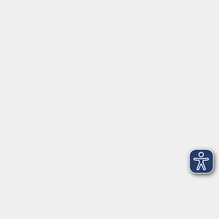
Servicezeiten
Grafing
Griesstr. 27, 85567 Grafing
Montag
09:30 - 12:30
Dienstag
09:30 - 12:30
Mittwoch
09:30 - 12:30
Donnerstag
09:30 - 12:30
Ebersberg
Dr.-Wintrich-Str. 3, 85560 Ebersberg
Montag
09:30 - 12:30
Dienstag
09:30 - 12:30
Donnerstag
09:30 - 12:00
16:00 - 18:00