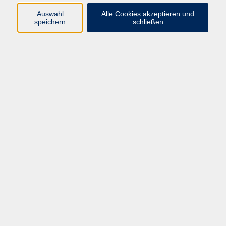
Auswahl
Alle Cookies akzeptieren und
Programm
speichern
schließen
vhs Online-Kurse
Gesellschaft, Politik
Kultur
Gesundheit
Sprachen
Beruf, IT
junge vhs
Kurse für Ältere
Schwerpunkt
Vortragskarte
Kursleitende