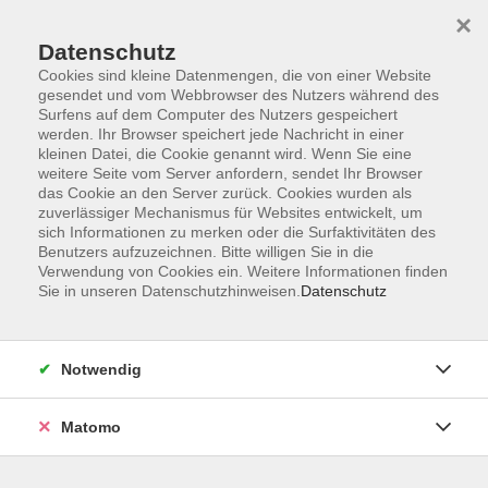
×
Datenschutz
Cookies sind kleine Datenmengen, die von einer Website
gesendet und vom Webbrowser des Nutzers während des
Surfens auf dem Computer des Nutzers gespeichert
Skip to main content
werden. Ihr Browser speichert jede Nachricht in einer
kleinen Datei, die Cookie genannt wird. Wenn Sie eine
weitere Seite vom Server anfordern, sendet Ihr Browser
Der Kurs konnte nicht gefunden werden.
das Cookie an den Server zurück. Cookies wurden als
zuverlässiger Mechanismus für Websites entwickelt, um
sich Informationen zu merken oder die Surfaktivitäten des
Benutzers aufzuzeichnen. Bitte willigen Sie in die
Verwendung von Cookies ein. Weitere Informationen finden
Sie in unseren Datenschutzhinweisen.
Datenschutz
Barrierefreiheit
Lage & Routenplan
Impressum
Notwendig
AGB
Datenschutzerklärung
Matomo
Widerruf