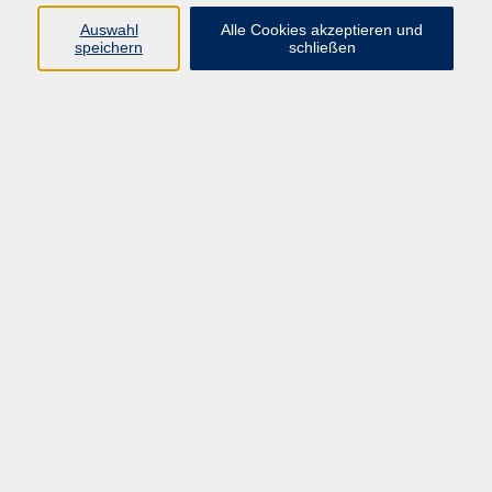
Auswahl
Alle Cookies akzeptieren und
Programm
speichern
schließen
vhs Online-Kurse
Gesellschaft, Politik
Kultur
Gesundheit
Sprachen
Beruf, IT
junge vhs
Kurse für Ältere
Schwerpunkt
Vortragskarte
Kursleitende