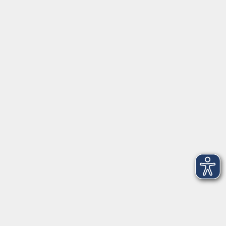
Servicezeiten
Grafing
Griesstr. 27, 85567 Grafing
Montag
09:30 - 12:30
Dienstag
09:30 - 12:30
Mittwoch
09:30 - 12:30
Donnerstag
09:30 - 12:30
Ebersberg
Dr.-Wintrich-Str. 3, 85560 Ebersberg
Montag
09:30 - 12:30
Dienstag
09:30 - 12:30
Donnerstag
09:30 - 12:00
16:00 - 18:00