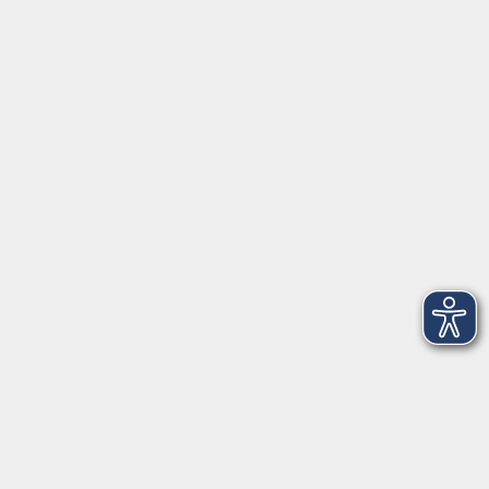
Förderverein
Volkshochschule Ebersberger Land im
Zweckverband Kommunale Bildung
Griesstr. 27
85567 Grafing
info@vhs-ebersberger-land.de
Tel: 08092 8195-0
Servicezeiten
Grafing
Griesstr. 27, 85567 Grafing