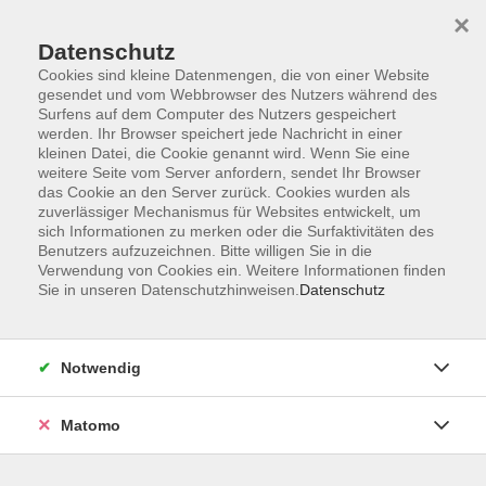
×
Datenschutz
Cookies sind kleine Datenmengen, die von einer Website
gesendet und vom Webbrowser des Nutzers während des
Surfens auf dem Computer des Nutzers gespeichert
Skip to main content
werden. Ihr Browser speichert jede Nachricht in einer
kleinen Datei, die Cookie genannt wird. Wenn Sie eine
weitere Seite vom Server anfordern, sendet Ihr Browser
das Cookie an den Server zurück. Cookies wurden als
zuverlässiger Mechanismus für Websites entwickelt, um
sich Informationen zu merken oder die Surfaktivitäten des
Benutzers aufzuzeichnen. Bitte willigen Sie in die
Verwendung von Cookies ein. Weitere Informationen finden
Sie in unseren Datenschutzhinweisen.
Datenschutz
Sie sind hier:
Junge vhs
Kinder
Zaubern, Zirkus & Musik
Notwendig
Matomo
Spring! Und entdecke neue Welten
Kostenfreier Ferienworkshop für Kinder und
Jugendliche (9 - 13 Jahre)