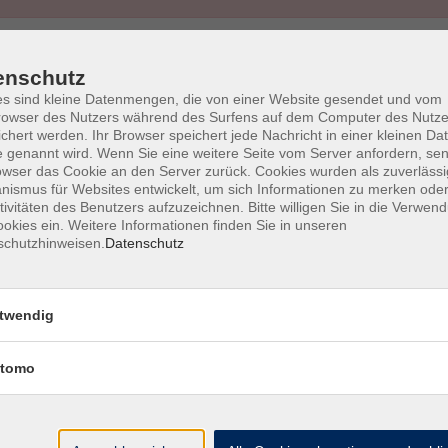
enschutz
s sind kleine Datenmengen, die von einer Website gesendet und vom
owser des Nutzers während des Surfens auf dem Computer des Nutze
chert werden. Ihr Browser speichert jede Nachricht in einer kleinen Dat
Barrierefreiheit
Lage & Routenplan
I
 genannt wird. Wenn Sie eine weitere Seite vom Server anfordern, se
owser das Cookie an den Server zurück. Cookies wurden als zuverlässi
ismus für Websites entwickelt, um sich Informationen zu merken oder
tivitäten des Benutzers aufzuzeichnen. Bitte willigen Sie in die Verwen
okies ein. Weitere Informationen finden Sie in unseren
schutzhinweisen.
Datenschutz
Volkshochschule Ebersberger Land im
Zweckverband Kommunale Bildung
twendig
Griesstr. 27
85567 Grafing
tomo
info@vhs-ebersberger-land.de
Tel: 08092 8195-0