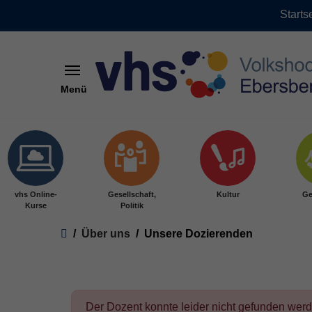
Starts
Menü
Skip to main content
vhs Online-
Gesellschaft,
Kultur
Ge
Kurse
Politik
You are here:
Über uns
Unsere Dozierenden
Der Dozent konnte leider nicht gefunden wer