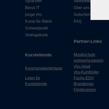
Sprachen
Newsletter
Beruf, IT
Über uns
junge vhs
Gutschein
Kurse für Ältere
FAQ
Schwerpunkt
Vortragskarte
Partner-Links
Kursleitende
Musikschule
onlinevhs.bayern
vhs.cloud
Kursmanagementapp
vhs-Kursfinder
Login für
Fuchs-EDV
Kursleitende
Brandesign
Förderverein