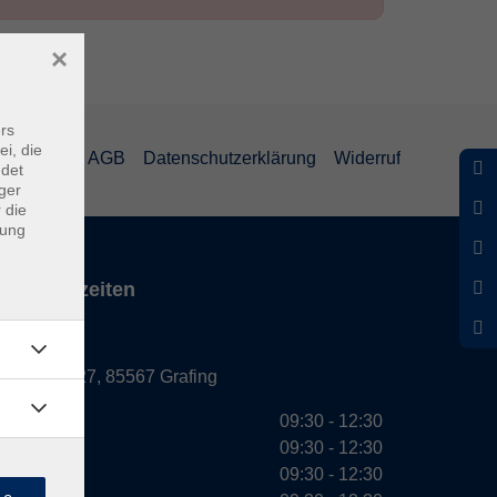
×
rs
ei, die
mpressum
AGB
Datenschutzerklärung
Widerruf
ndet
ger
 die
dung
Servicezeiten
Grafing
Griesstr. 27, 85567 Grafing
Montag
09:30 - 12:30
Dienstag
09:30 - 12:30
Mittwoch
09:30 - 12:30