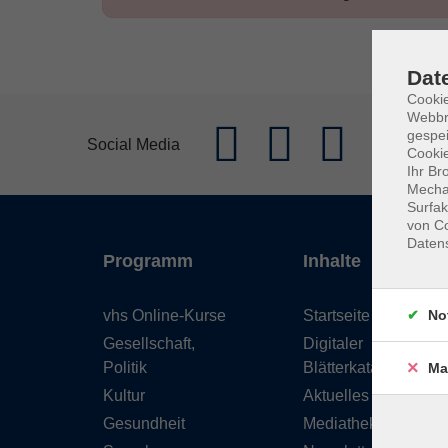
Dat
Cookie
Webbr
gespei
Social Media
Cookie
Ihr Br
Mechan
Surfak
von Co
Daten
Programm
Inhalte
vhs Online-Kurse
Startseite
No
Gesellschaft,
Digitaler
Politik
Blätterkatalog
Ma
Kultur
Aktuelles
Gesundheit
Mediathek