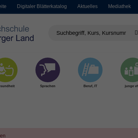
eite
Digitaler Blätterkatalog
Aktuelles
Mediathek
sundheit
Sprachen
Beruf, IT
junge v
den