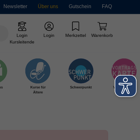
Newsletter
Über uns
Gutschein
FAQ
Login
Login
Merkzettel
Warenkorb
Kursleitende
hs
Kurse für
Schwerpunkt
Vortragskarte
Ältere