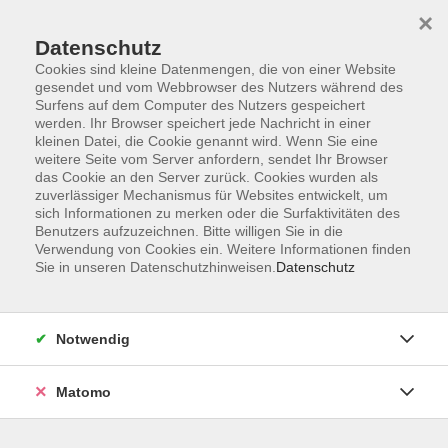
×
Datenschutz
Cookies sind kleine Datenmengen, die von einer Website
gesendet und vom Webbrowser des Nutzers während des
Surfens auf dem Computer des Nutzers gespeichert
Skip to main content
werden. Ihr Browser speichert jede Nachricht in einer
kleinen Datei, die Cookie genannt wird. Wenn Sie eine
weitere Seite vom Server anfordern, sendet Ihr Browser
Der Kurs konnte nicht gefunden werden.
das Cookie an den Server zurück. Cookies wurden als
zuverlässiger Mechanismus für Websites entwickelt, um
sich Informationen zu merken oder die Surfaktivitäten des
Benutzers aufzuzeichnen. Bitte willigen Sie in die
Verwendung von Cookies ein. Weitere Informationen finden
Sie in unseren Datenschutzhinweisen.
Datenschutz
Barrierefreiheit
Lage & Routenplan
Impressum
Notwendig
AGB
Datenschutzerklärung
Matomo
Widerruf