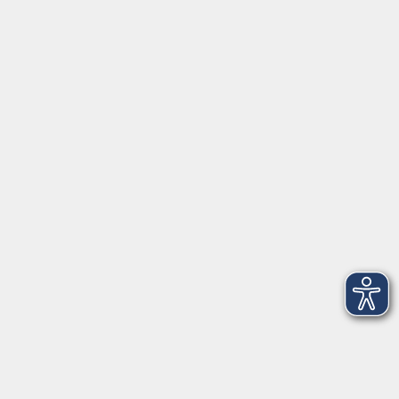
Servicezeiten
Grafing
Griesstr. 27, 85567 Grafing
Montag
09:30 - 12:30
Dienstag
09:30 - 12:30
Mittwoch
09:30 - 12:30
Donnerstag
09:30 - 12:30
Ebersberg
Dr.-Wintrich-Str. 3, 85560 Ebersberg
Montag
09:30 - 12:30
Dienstag
09:30 - 12:30
Donnerstag
09:30 - 12:00
16:00 - 18:00