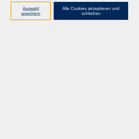
Auswahl
Alle Cookies akzeptieren und
Programm
speichern
schließen
vhs Online-Kurse
Gesellschaft, Politik
Kultur
Gesundheit
Sprachen
Beruf, IT
junge vhs
Kurse für Ältere
Schwerpunkt
Vortragskarte
Kursleitende