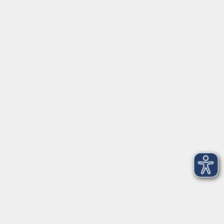
Servicezeiten
Grafing
Griesstr. 27, 85567 Grafing
Montag
09:30 - 12:30
Dienstag
09:30 - 12:30
Mittwoch
09:30 - 12:30
Donnerstag
09:30 - 12:30
Ebersberg
Dr.-Wintrich-Str. 3, 85560 Ebersberg
Montag
09:30 - 12:30
Dienstag
09:30 - 12:30
Donnerstag
09:30 - 12:00
16:00 - 18:00