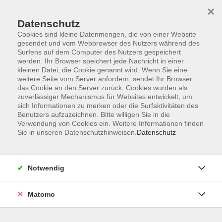
×
Datenschutz
Cookies sind kleine Datenmengen, die von einer Website
gesendet und vom Webbrowser des Nutzers während des
Surfens auf dem Computer des Nutzers gespeichert
Skip to main content
werden. Ihr Browser speichert jede Nachricht in einer
kleinen Datei, die Cookie genannt wird. Wenn Sie eine
weitere Seite vom Server anfordern, sendet Ihr Browser
Der Kurs konnte nicht gefunden werden.
das Cookie an den Server zurück. Cookies wurden als
zuverlässiger Mechanismus für Websites entwickelt, um
sich Informationen zu merken oder die Surfaktivitäten des
Benutzers aufzuzeichnen. Bitte willigen Sie in die
Verwendung von Cookies ein. Weitere Informationen finden
Sie in unseren Datenschutzhinweisen.
Datenschutz
Barrierefreiheit
Lage & Routenplan
Impressum
Notwendig
AGB
Datenschutzerklärung
Matomo
Widerruf