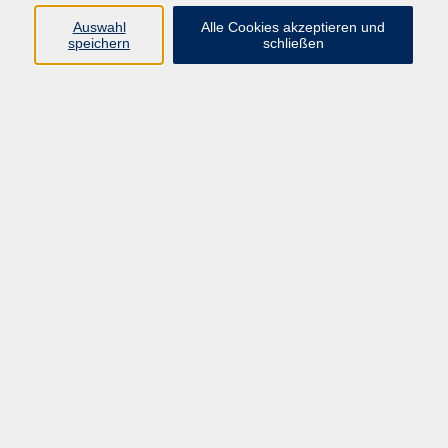
Auswahl
Alle Cookies akzeptieren und
Programm
speichern
schließen
vhs Online-Kurse
Gesellschaft, Politik
Kultur
Gesundheit
Sprachen
Beruf, IT
junge vhs
Kurse für Ältere
Schwerpunkt
Vortragskarte
Kursleitende