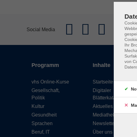
Dat
Cookie
Webbr
Social Media
gespei
Cookie
Ihr Br
Mechan
Surfak
von Co
Programm
Inhalte
Daten
vhs Online-Kurse
Startseite
No
Gesellschaft,
Digitaler
Politik
Blätterkatalog
Ma
Kultur
Aktuelles
Gesundheit
Mediathek
Sprachen
Newsletter
Beruf, IT
Über uns