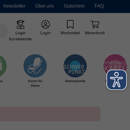
Newsletter
Über uns
Gutschein
FAQ
Login
Login
Merkzettel
Warenkorb
Kursleitende
hs
Kurse für
Schwerpunkt
Vortragskarte
Ältere