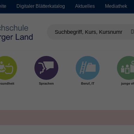
eite
Digitaler Blätterkatalog
Aktuelles
Mediathek
sundheit
Sprachen
Beruf, IT
junge v