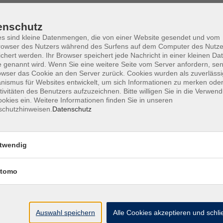
enschutz
s sind kleine Datenmengen, die von einer Website gesendet und vom
owser des Nutzers während des Surfens auf dem Computer des Nutze
Barrierefreiheit
Lage & Routenplan
I
chert werden. Ihr Browser speichert jede Nachricht in einer kleinen Dat
 genannt wird. Wenn Sie eine weitere Seite vom Server anfordern, se
owser das Cookie an den Server zurück. Cookies wurden als zuverlässi
ismus für Websites entwickelt, um sich Informationen zu merken oder
tivitäten des Benutzers aufzuzeichnen. Bitte willigen Sie in die Verwen
okies ein. Weitere Informationen finden Sie in unseren
Volkshochschule Ebersberger Land im
schutzhinweisen.
Datenschutz
Zweckverband Kommunale Bildung
Griesstr. 27
twendig
85567 Grafing
tomo
info@vhs-ebersberger-land.de
Tel: 08092 8195-0
Auswahl speichern
Alle Cookies akzeptieren und schl