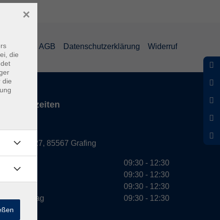
×
rs
mpressum
AGB
Datenschutzerklärung
Widerruf
ei, die
ndet
ger
 die
dung
Servicezeiten
Grafing
Griesstr. 27, 85567 Grafing
Montag
09:30 - 12:30
Dienstag
09:30 - 12:30
Mittwoch
09:30 - 12:30
Donnerstag
09:30 - 12:30
ießen