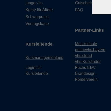
junge vhs
Gutschein
Kurse für Ältere
FAQ
Schwerpunkt
Vortragskarte
Partner-Links
Kursleitende
Musikschule
onlinevhs.bayern
vhs.cloud
Kursmanagementapp
vhs-Kursfinder
Login für
Fuchs-EDV
Kursleitende
Brandesign
Förderverein