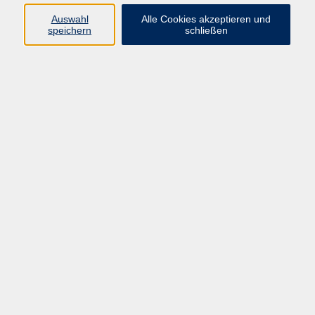
Auswahl
Alle Cookies akzeptieren und
Programm
speichern
schließen
vhs Online-Kurse
Gesellschaft, Politik
Kultur
Gesundheit
Sprachen
Beruf, IT
junge vhs
Kurse für Ältere
Schwerpunkt
Vortragskarte
Kursleitende