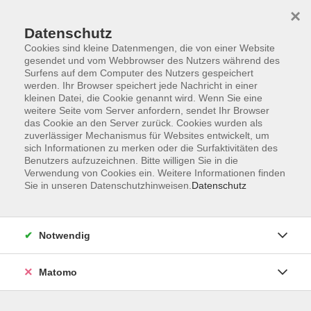
×
Datenschutz
Cookies sind kleine Datenmengen, die von einer Website
gesendet und vom Webbrowser des Nutzers während des
Surfens auf dem Computer des Nutzers gespeichert
Skip to main content
werden. Ihr Browser speichert jede Nachricht in einer
kleinen Datei, die Cookie genannt wird. Wenn Sie eine
weitere Seite vom Server anfordern, sendet Ihr Browser
Der Kurs konnte nicht gefunden werden.
das Cookie an den Server zurück. Cookies wurden als
zuverlässiger Mechanismus für Websites entwickelt, um
sich Informationen zu merken oder die Surfaktivitäten des
Benutzers aufzuzeichnen. Bitte willigen Sie in die
Verwendung von Cookies ein. Weitere Informationen finden
Sie in unseren Datenschutzhinweisen.
Datenschutz
Barrierefreiheit
Lage & Routenplan
Impressum
Notwendig
AGB
Datenschutzerklärung
Matomo
Widerruf