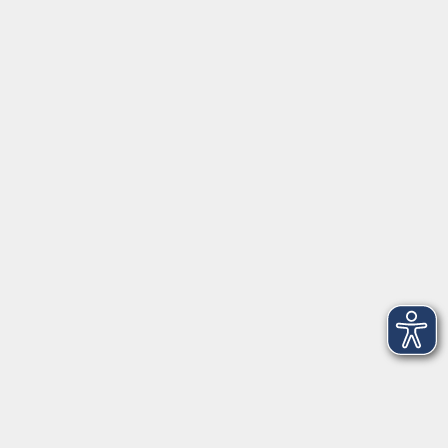
Servicezeiten
Grafing
Griesstr. 27, 85567 Grafing
Montag
09:30 - 12:30
Dienstag
09:30 - 12:30
Mittwoch
09:30 - 12:30
Donnerstag
09:30 - 12:30
Ebersberg
Dr.-Wintrich-Str. 3, 85560 Ebersberg
Montag
09:30 - 12:30
Dienstag
09:30 - 12:30
Donnerstag
09:30 - 12:00
16:00 - 18:00