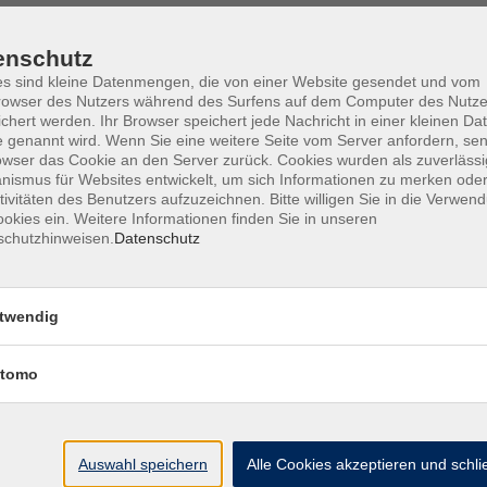
enschutz
s sind kleine Datenmengen, die von einer Website gesendet und vom
owser des Nutzers während des Surfens auf dem Computer des Nutze
Barrierefreiheit
Lage & Routenplan
I
chert werden. Ihr Browser speichert jede Nachricht in einer kleinen Dat
 genannt wird. Wenn Sie eine weitere Seite vom Server anfordern, se
owser das Cookie an den Server zurück. Cookies wurden als zuverlässi
ismus für Websites entwickelt, um sich Informationen zu merken oder
tivitäten des Benutzers aufzuzeichnen. Bitte willigen Sie in die Verwen
okies ein. Weitere Informationen finden Sie in unseren
Volkshochschule Ebersberger Land im
schutzhinweisen.
Datenschutz
Zweckverband Kommunale Bildung
Griesstr. 27
twendig
85567 Grafing
tomo
info@vhs-ebersberger-land.de
Tel: 08092 8195-0
Auswahl speichern
Alle Cookies akzeptieren und schl