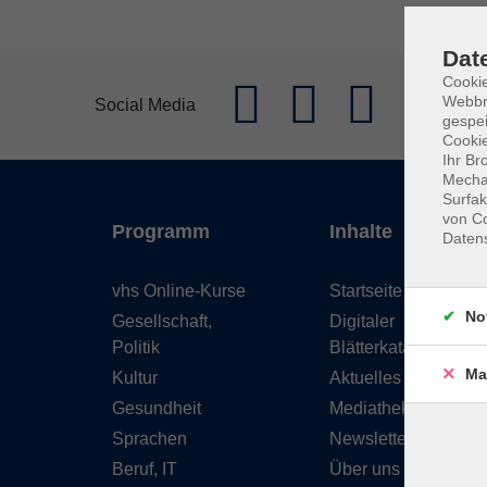
Dat
Cookie
Webbr
Social Media
gespei
Cookie
Ihr Br
Mechan
Surfak
von Co
Programm
Inhalte
Daten
vhs Online-Kurse
Startseite
No
Gesellschaft,
Digitaler
Politik
Blätterkatalog
Ma
Kultur
Aktuelles
Gesundheit
Mediathek
Sprachen
Newsletter
Beruf, IT
Über uns