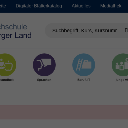
eite
Digitaler Blätterkatalog
Aktuelles
Mediathek
sundheit
Sprachen
Beruf, IT
junge v