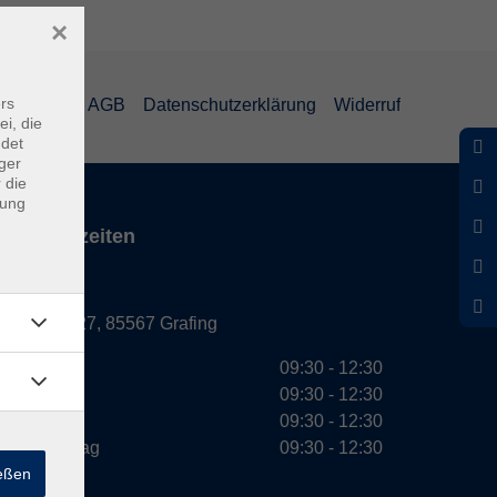
×
rs
mpressum
AGB
Datenschutzerklärung
Widerruf
ei, die
ndet
ger
 die
dung
Servicezeiten
Grafing
Griesstr. 27, 85567 Grafing
Montag
09:30 - 12:30
Dienstag
09:30 - 12:30
Mittwoch
09:30 - 12:30
Donnerstag
09:30 - 12:30
ießen