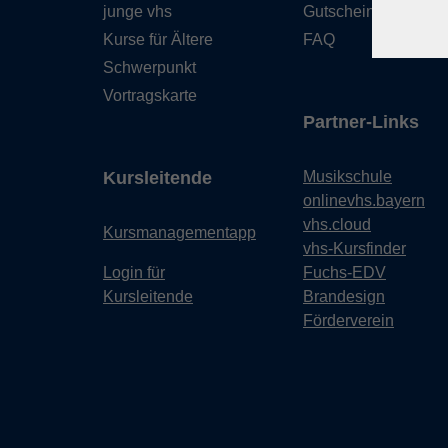
junge vhs
Gutschein
Kurse für Ältere
FAQ
Schwerpunkt
Vortragskarte
Partner-Links
Kursleitende
Musikschule
onlinevhs.bayern
vhs.cloud
Kursmanagementapp
vhs-Kursfinder
Login für
Fuchs-EDV
Kursleitende
Brandesign
Förderverein