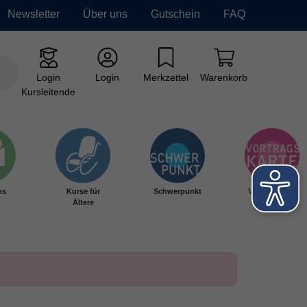
Newsletter
Über uns
Gutschein
FAQ
Login
Login
Merkzettel
Warenkorb
Kursleitende
hs
Kurse für
Schwerpunkt
Vortragskarte
Ältere