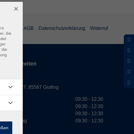
×
rs
mpressum
AGB
Datenschutzerklärung
Widerruf
ei, die
ndet
ger
 die
dung
Servicezeiten
Grafing
Griesstr. 27, 85567 Grafing
Montag
09:30 - 12:30
Dienstag
09:30 - 12:30
Mittwoch
09:30 - 12:30
Donnerstag
09:30 - 12:30
ießen