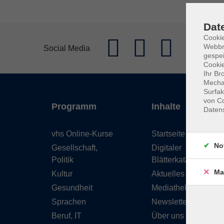
Dat
Cookie
Webbr
Social Media
gespei
Cookie
Ihr Br
Mechan
Surfak
von Co
Programm
Inhalte
Daten
vhs Online-Kurse
Startseite
No
Gesellschaft,
Digitaler
Politik
Blätterkatalog
Ma
Kultur
Aktuelles
Gesundheit
Mediathek
Sprachen
Newsletter
Beruf, IT
Über uns