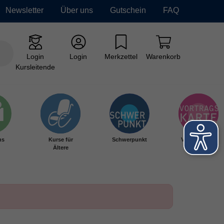
Newsletter
Über uns
Gutschein
FAQ
Login
Login
Merkzettel
Warenkorb
Kursleitende
hs
Kurse für
Schwerpunkt
Vortragskarte
Ältere