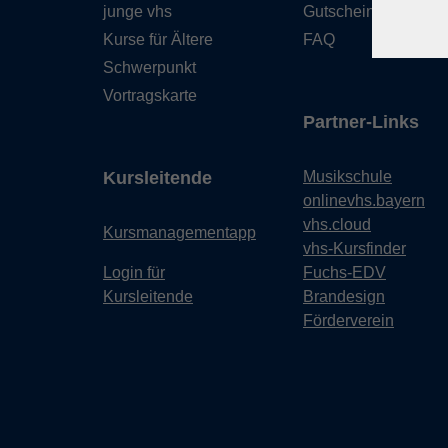
junge vhs
Gutschein
Kurse für Ältere
FAQ
Schwerpunkt
Vortragskarte
Partner-Links
Kursleitende
Musikschule
onlinevhs.bayern
vhs.cloud
Kursmanagementapp
vhs-Kursfinder
Login für
Fuchs-EDV
Kursleitende
Brandesign
Förderverein