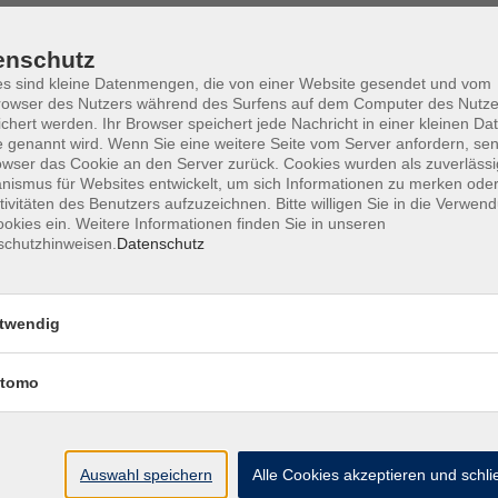
enschutz
s sind kleine Datenmengen, die von einer Website gesendet und vom
owser des Nutzers während des Surfens auf dem Computer des Nutze
Barrierefreiheit
Lage & Routenplan
I
chert werden. Ihr Browser speichert jede Nachricht in einer kleinen Dat
 genannt wird. Wenn Sie eine weitere Seite vom Server anfordern, se
owser das Cookie an den Server zurück. Cookies wurden als zuverlässi
ismus für Websites entwickelt, um sich Informationen zu merken oder
tivitäten des Benutzers aufzuzeichnen. Bitte willigen Sie in die Verwen
okies ein. Weitere Informationen finden Sie in unseren
Volkshochschule Ebersberger Land im
schutzhinweisen.
Datenschutz
Zweckverband Kommunale Bildung
Griesstr. 27
twendig
85567 Grafing
tomo
info@vhs-ebersberger-land.de
Tel: 08092 8195-0
Auswahl speichern
Alle Cookies akzeptieren und schl