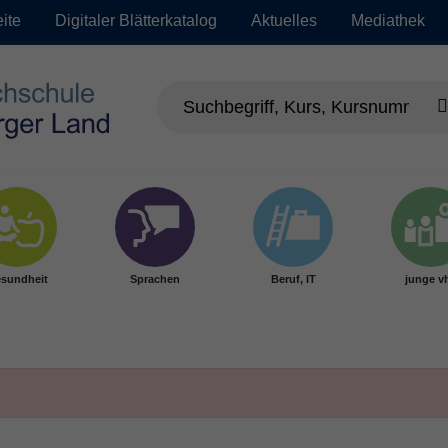
eite
Digitaler Blätterkatalog
Aktuelles
Mediathek
sundheit
Sprachen
Beruf, IT
junge v