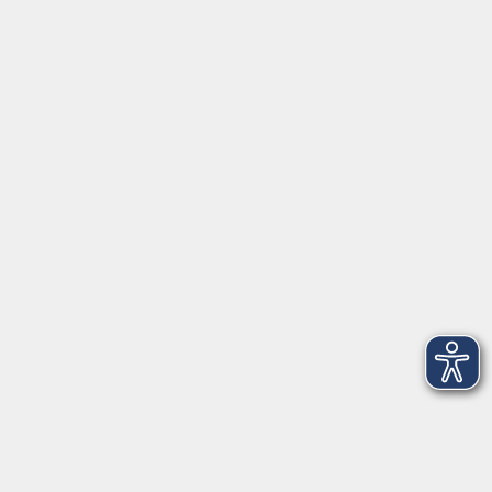
Servicezeiten
Grafing
Griesstr. 27, 85567 Grafing
Montag
09:30 - 12:30
Dienstag
09:30 - 12:30
Mittwoch
09:30 - 12:30
Donnerstag
09:30 - 12:30
Ebersberg
Dr.-Wintrich-Str. 3, 85560 Ebersberg
Montag
09:30 - 12:30
Dienstag
09:30 - 12:30
Donnerstag
09:30 - 12:00
16:00 - 18:00