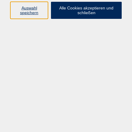
Auswahl
Alle Cookies akzeptieren und
Programm
speichern
schließen
vhs Online-Kurse
Gesellschaft, Politik
Kultur
Gesundheit
Sprachen
Beruf, IT
junge vhs
Kurse für Ältere
Schwerpunkt
Vortragskarte
Kursleitende