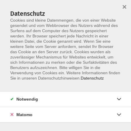
×
Datenschutz
Cookies sind kleine Datenmengen, die von einer Website
gesendet und vom Webbrowser des Nutzers während des
Surfens auf dem Computer des Nutzers gespeichert
Skip to main content
werden. Ihr Browser speichert jede Nachricht in einer
kleinen Datei, die Cookie genannt wird. Wenn Sie eine
weitere Seite vom Server anfordern, sendet Ihr Browser
Der Kurs konnte nicht gefunden werden.
das Cookie an den Server zurück. Cookies wurden als
zuverlässiger Mechanismus für Websites entwickelt, um
sich Informationen zu merken oder die Surfaktivitäten des
Benutzers aufzuzeichnen. Bitte willigen Sie in die
Verwendung von Cookies ein. Weitere Informationen finden
Barrierefreiheit
Sie in unseren Datenschutzhinweisen.
Datenschutz
Lage & Routenplan
Impressum
Notwendig
AGB
Datenschutzerklärung
Matomo
Widerruf