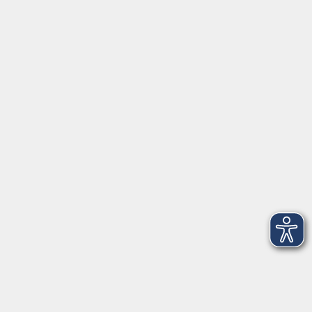
Servicezeiten
Grafing
Griesstr. 27, 85567 Grafing
Montag
09:30 - 12:30
Dienstag
09:30 - 12:30
Mittwoch
09:30 - 12:30
Donnerstag
09:30 - 12:30
Ebersberg
Dr.-Wintrich-Str. 3, 85560 Ebersberg
Montag
09:30 - 12:30
Dienstag
09:30 - 12:30
Donnerstag
09:30 - 12:00
16:00 - 18:00