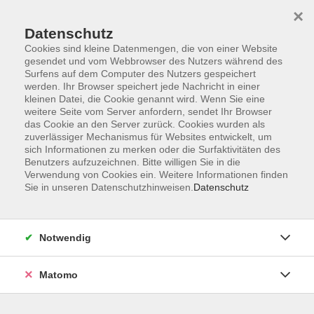
×
Datenschutz
Cookies sind kleine Datenmengen, die von einer Website
gesendet und vom Webbrowser des Nutzers während des
Surfens auf dem Computer des Nutzers gespeichert
Skip to main content
werden. Ihr Browser speichert jede Nachricht in einer
kleinen Datei, die Cookie genannt wird. Wenn Sie eine
weitere Seite vom Server anfordern, sendet Ihr Browser
Der Kurs konnte nicht gefunden werden.
das Cookie an den Server zurück. Cookies wurden als
zuverlässiger Mechanismus für Websites entwickelt, um
sich Informationen zu merken oder die Surfaktivitäten des
Benutzers aufzuzeichnen. Bitte willigen Sie in die
Verwendung von Cookies ein. Weitere Informationen finden
Sie in unseren Datenschutzhinweisen.
Datenschutz
Barrierefreiheit
Lage & Routenplan
Impressum
Notwendig
AGB
Datenschutzerklärung
Matomo
Widerruf