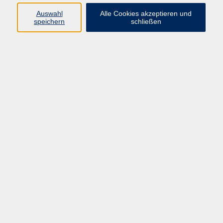
Auswahl
Alle Cookies akzeptieren und
Programm
speichern
schließen
vhs Online-Kurse
Gesellschaft, Politik
Kultur
Gesundheit
Sprachen
Beruf, IT
junge vhs
Kurse für Ältere
Schwerpunkt
Vortragskarte
Kursleitende