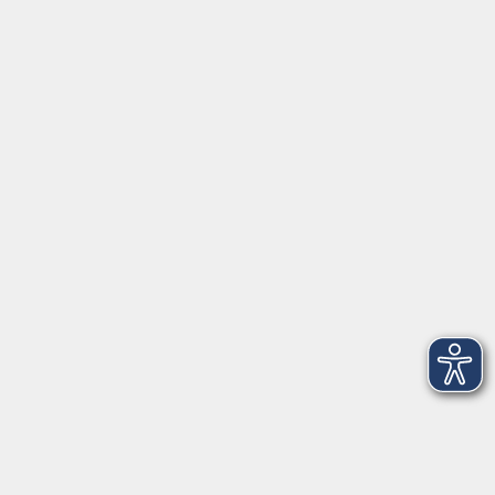
Servicezeiten
Grafing
Griesstr. 27, 85567 Grafing
Montag
09:30 - 12:30
Dienstag
09:30 - 12:30
Mittwoch
09:30 - 12:30
Donnerstag
09:30 - 12:30
Ebersberg
Dr.-Wintrich-Str. 3, 85560 Ebersberg
Montag
09:30 - 12:30
Dienstag
09:30 - 12:30
Donnerstag
09:30 - 12:00
16:00 - 18:00