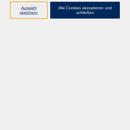
Auswahl
Alle Cookies akzeptieren und
Programm
speichern
schließen
vhs Online-Kurse
Gesellschaft, Politik
Kultur
Gesundheit
Sprachen
Beruf, IT
junge vhs
Kurse für Ältere
Schwerpunkt
Vortragskarte
Kursleitende