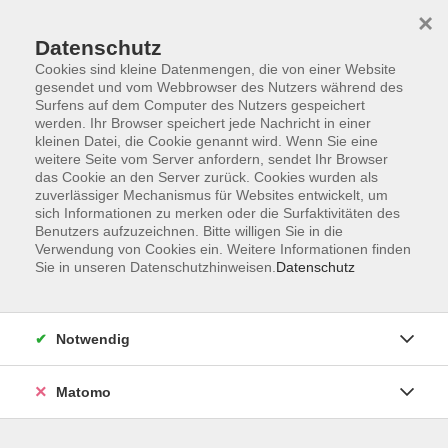
×
Datenschutz
Cookies sind kleine Datenmengen, die von einer Website
gesendet und vom Webbrowser des Nutzers während des
Surfens auf dem Computer des Nutzers gespeichert
Skip to main content
werden. Ihr Browser speichert jede Nachricht in einer
kleinen Datei, die Cookie genannt wird. Wenn Sie eine
weitere Seite vom Server anfordern, sendet Ihr Browser
Der Kurs konnte nicht gefunden werden.
das Cookie an den Server zurück. Cookies wurden als
zuverlässiger Mechanismus für Websites entwickelt, um
sich Informationen zu merken oder die Surfaktivitäten des
Benutzers aufzuzeichnen. Bitte willigen Sie in die
Verwendung von Cookies ein. Weitere Informationen finden
Sie in unseren Datenschutzhinweisen.
Datenschutz
Barrierefreiheit
Lage & Routenplan
Impressum
Notwendig
AGB
Datenschutzerklärung
Matomo
Widerruf