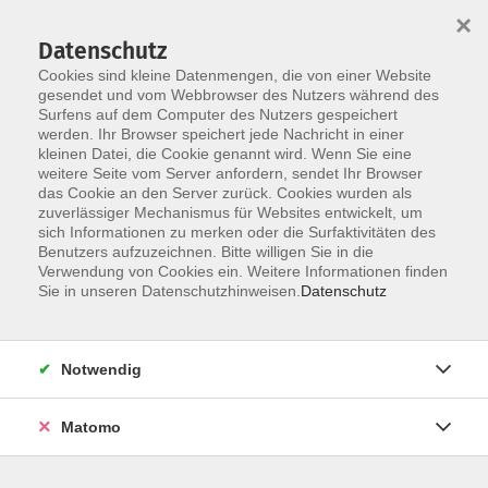
×
Datenschutz
Cookies sind kleine Datenmengen, die von einer Website
gesendet und vom Webbrowser des Nutzers während des
Surfens auf dem Computer des Nutzers gespeichert
Skip to main content
You are here:
werden. Ihr Browser speichert jede Nachricht in einer
Über uns
Unsere Dozierenden
kleinen Datei, die Cookie genannt wird. Wenn Sie eine
weitere Seite vom Server anfordern, sendet Ihr Browser
das Cookie an den Server zurück. Cookies wurden als
zuverlässiger Mechanismus für Websites entwickelt, um
Der Dozent konnte leider nicht gefunden
sich Informationen zu merken oder die Surfaktivitäten des
Benutzers aufzuzeichnen. Bitte willigen Sie in die
werden
Verwendung von Cookies ein. Weitere Informationen finden
Sie in unseren Datenschutzhinweisen.
Datenschutz
Barrierefreiheit
Notwendig
Lage & Routenplan
Matomo
Impressum
AGB