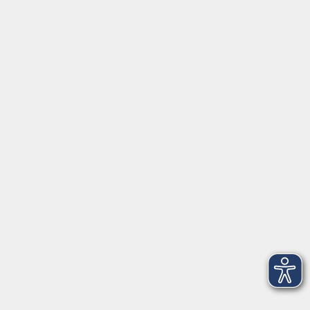
info@vhs-ebersberger-land.de
Tel: 08092 8195-0
Servicezeiten
Grafing
Griesstr. 27, 85567 Grafing
Montag
09:30 - 12:30
Dienstag
09:30 - 12:30
Mittwoch
09:30 - 12:30
Donnerstag
09:30 - 12:30
Ebersberg
Dr.-Wintrich-Str. 3, 85560 Ebersberg
Montag
09:30 - 12:30