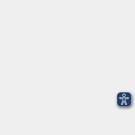
Servicezeiten
Grafing
Griesstr. 27, 85567 Grafing
Montag
09:30 - 12:30
Dienstag
09:30 - 12:30
Mittwoch
09:30 - 12:30
Donnerstag
09:30 - 12:30
Ebersberg
Dr.-Wintrich-Str. 3, 85560 Ebersberg
Montag
09:30 - 12:30
Dienstag
09:30 - 12:30
Donnerstag
09:30 - 12:00
16:00 - 18:00