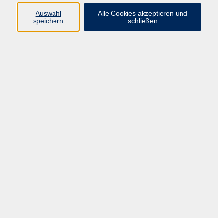
Auswahl
Alle Cookies akzeptieren und
Programm
speichern
schließen
vhs Online-Kurse
Gesellschaft, Politik
Kultur
Gesundheit
Sprachen
Beruf, IT
junge vhs
Kurse für Ältere
Schwerpunkt
Vortragskarte
Kursleitende