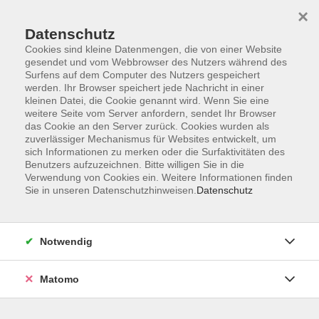
×
Datenschutz
Cookies sind kleine Datenmengen, die von einer Website
gesendet und vom Webbrowser des Nutzers während des
Surfens auf dem Computer des Nutzers gespeichert
Skip to main content
werden. Ihr Browser speichert jede Nachricht in einer
kleinen Datei, die Cookie genannt wird. Wenn Sie eine
weitere Seite vom Server anfordern, sendet Ihr Browser
Der Kurs konnte nicht gefunden werden.
das Cookie an den Server zurück. Cookies wurden als
zuverlässiger Mechanismus für Websites entwickelt, um
sich Informationen zu merken oder die Surfaktivitäten des
Benutzers aufzuzeichnen. Bitte willigen Sie in die
Verwendung von Cookies ein. Weitere Informationen finden
Sie in unseren Datenschutzhinweisen.
Datenschutz
Barrierefreiheit
Lage & Routenplan
Impressum
Notwendig
AGB
Datenschutzerklärung
Matomo
Widerruf