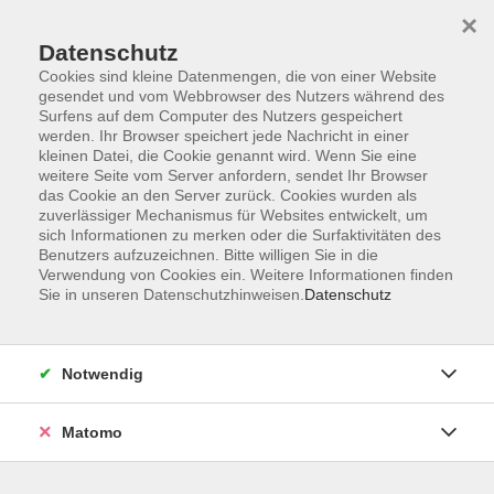
×
Datenschutz
Cookies sind kleine Datenmengen, die von einer Website
gesendet und vom Webbrowser des Nutzers während des
Surfens auf dem Computer des Nutzers gespeichert
Skip to main content
werden. Ihr Browser speichert jede Nachricht in einer
kleinen Datei, die Cookie genannt wird. Wenn Sie eine
weitere Seite vom Server anfordern, sendet Ihr Browser
Der Kurs konnte nicht gefunden werden.
das Cookie an den Server zurück. Cookies wurden als
zuverlässiger Mechanismus für Websites entwickelt, um
sich Informationen zu merken oder die Surfaktivitäten des
Benutzers aufzuzeichnen. Bitte willigen Sie in die
Verwendung von Cookies ein. Weitere Informationen finden
Sie in unseren Datenschutzhinweisen.
Datenschutz
Barrierefreiheit
Lage & Routenplan
Impressum
Notwendig
AGB
Datenschutzerklärung
Matomo
Widerruf