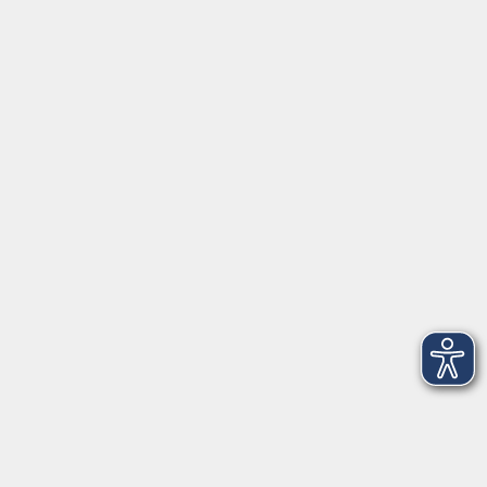
Servicezeiten
Grafing
Griesstr. 27, 85567 Grafing
Montag
09:30 - 12:30
Dienstag
09:30 - 12:30
Mittwoch
09:30 - 12:30
Donnerstag
09:30 - 12:30
Ebersberg
Dr.-Wintrich-Str. 3, 85560 Ebersberg
Montag
09:30 - 12:30
Dienstag
09:30 - 12:30
Donnerstag
09:30 - 12:00
16:00 - 18:00