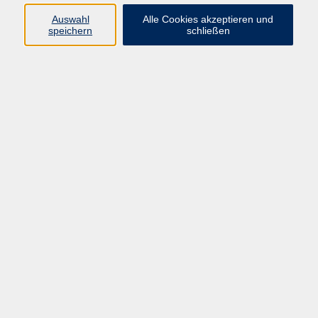
Auswahl
Alle Cookies akzeptieren und
Programm
speichern
schließen
vhs Online-Kurse
Gesellschaft, Politik
Kultur
Gesundheit
Sprachen
Beruf, IT
junge vhs
Kurse für Ältere
Schwerpunkt
Vortragskarte
Kursleitende