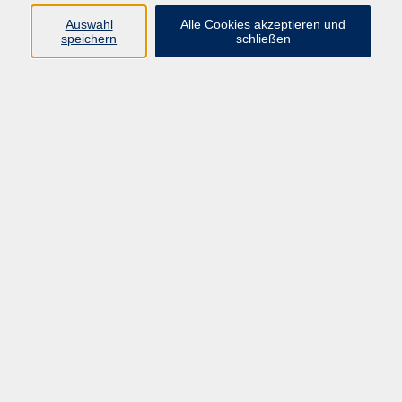
Auswahl
Alle Cookies akzeptieren und
Programm
speichern
schließen
vhs Online-Kurse
Gesellschaft, Politik
Kultur
Gesundheit
Sprachen
Beruf, IT
junge vhs
Kurse für Ältere
Schwerpunkt
Vortragskarte
Kursleitende