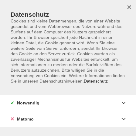
×
Datenschutz
Cookies sind kleine Datenmengen, die von einer Website
gesendet und vom Webbrowser des Nutzers während des
Surfens auf dem Computer des Nutzers gespeichert
Skip to main content
werden. Ihr Browser speichert jede Nachricht in einer
kleinen Datei, die Cookie genannt wird. Wenn Sie eine
weitere Seite vom Server anfordern, sendet Ihr Browser
Der Kurs konnte nicht gefunden werden.
das Cookie an den Server zurück. Cookies wurden als
zuverlässiger Mechanismus für Websites entwickelt, um
sich Informationen zu merken oder die Surfaktivitäten des
Benutzers aufzuzeichnen. Bitte willigen Sie in die
Verwendung von Cookies ein. Weitere Informationen finden
Sie in unseren Datenschutzhinweisen.
Datenschutz
Barrierefreiheit
Lage & Routenplan
Impressum
Notwendig
AGB
Datenschutzerklärung
Matomo
Widerruf