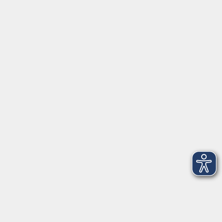
Servicezeiten
Grafing
Griesstr. 27, 85567 Grafing
Montag
09:30 - 12:30
Dienstag
09:30 - 12:30
Mittwoch
09:30 - 12:30
Donnerstag
09:30 - 12:30
Ebersberg
Dr.-Wintrich-Str. 3, 85560 Ebersberg
Montag
09:30 - 12:30
Dienstag
09:30 - 12:30
Donnerstag
09:30 - 12:00
16:00 - 18:00