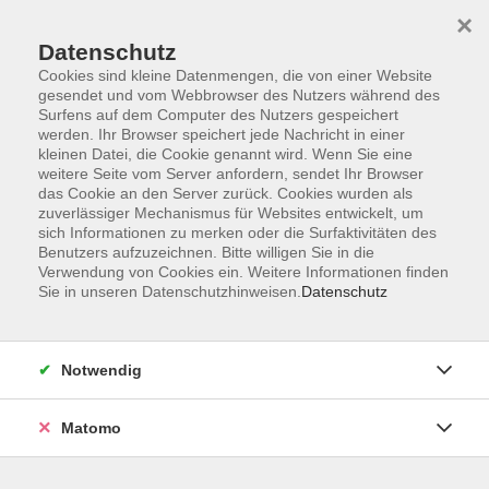
×
Datenschutz
Cookies sind kleine Datenmengen, die von einer Website
gesendet und vom Webbrowser des Nutzers während des
Surfens auf dem Computer des Nutzers gespeichert
Skip to main content
werden. Ihr Browser speichert jede Nachricht in einer
kleinen Datei, die Cookie genannt wird. Wenn Sie eine
weitere Seite vom Server anfordern, sendet Ihr Browser
Der Kurs konnte nicht gefunden werden.
das Cookie an den Server zurück. Cookies wurden als
zuverlässiger Mechanismus für Websites entwickelt, um
sich Informationen zu merken oder die Surfaktivitäten des
Benutzers aufzuzeichnen. Bitte willigen Sie in die
Verwendung von Cookies ein. Weitere Informationen finden
Sie in unseren Datenschutzhinweisen.
Datenschutz
Barrierefreiheit
Lage & Routenplan
Impressum
Notwendig
AGB
Datenschutzerklärung
Matomo
Widerruf