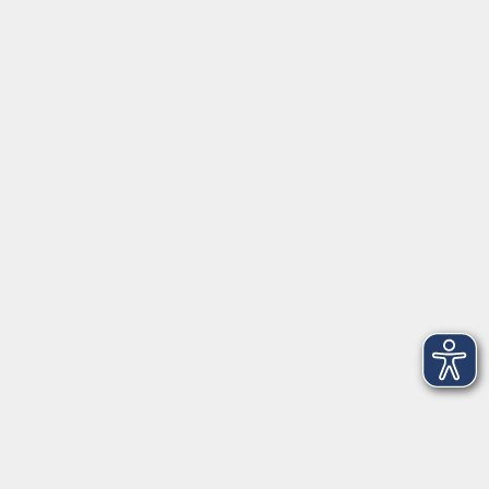
Servicezeiten
Grafing
Griesstr. 27, 85567 Grafing
Montag
09:30 - 12:30
Dienstag
09:30 - 12:30
Mittwoch
09:30 - 12:30
Donnerstag
09:30 - 12:30
Ebersberg
Dr.-Wintrich-Str. 3, 85560 Ebersberg
Montag
09:30 - 12:30
Dienstag
09:30 - 12:30
Donnerstag
09:30 - 12:00
16:00 - 18:00