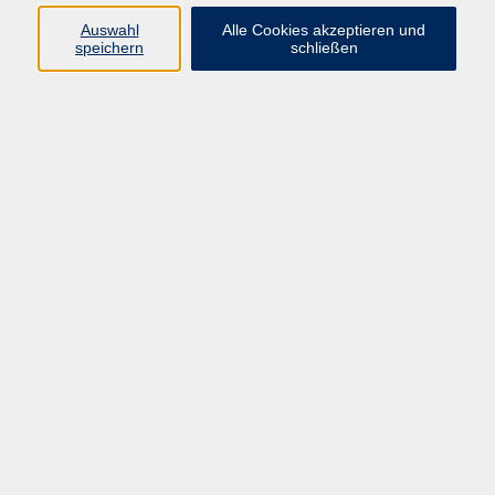
Auswahl
Alle Cookies akzeptieren und
Programm
speichern
schließen
vhs Online-Kurse
Gesellschaft, Politik
Kultur
Gesundheit
Sprachen
Beruf, IT
junge vhs
Kurse für Ältere
Schwerpunkt
Vortragskarte
Kursleitende